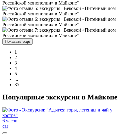
Показать ещё
1
2
3
4
5
...
35
Популярные экскурсии в Майкопе
6 часов
car