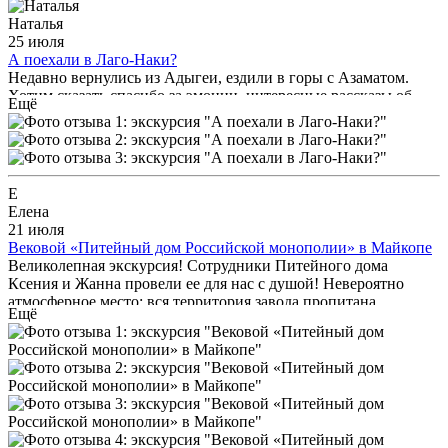
Наталья
25 июля
А поехали в Лаго-Наки?
Недавно вернулись из Адыгеи, ездили в горы с Азаматом.
Хотим сказать спасибо за эмоции, интересные рассказы об
Ещё
Адыгее, было так легко и просто, как будто Азамат наш друг
из соседнего двора. Отличный не просто гид, а человек,
который влюблён в свой край, природу. Спасибо за отдых,
незабываемая экскурсия
Е
Елена
21 июля
Вековой «Питейный дом Российской монополии» в Майкопе
Великолепная экскурсия! Сотрудники Питейного дома
Ксения и Жанна провели ее для нас с душой! Невероятно
атмосферное место: вся территория завода пропитана
Ещё
историей, каждое строение сохранило дух своего времени. На
экскурсии мы познакомились с историей, увидели весь
технологический процесс, приняли участие в создании
финального оформления бутылки, познакомились с
ассортиментом, узнали о людях, которые сохранили традиции
Питейного дома. Время пролетело незаметно, а впечатление
от услышанного и увиденного осталось очень теплым и
приятным! Спасибо!!!!!