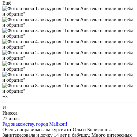
Ещё
ходить приходится недалеко, только по интересным местам,
при желании есть возможность купить сувениры и местную
продукцию на маленьких рыночках возле
достопримечательностей.
+3
И
Инесса
27 июля
Рад знакомству, город Майкоп!
Очень понравилась экскурсия от Ольги Борисовны.
Заинтересовала и дочку 14 лет и бабушку. Много интересных