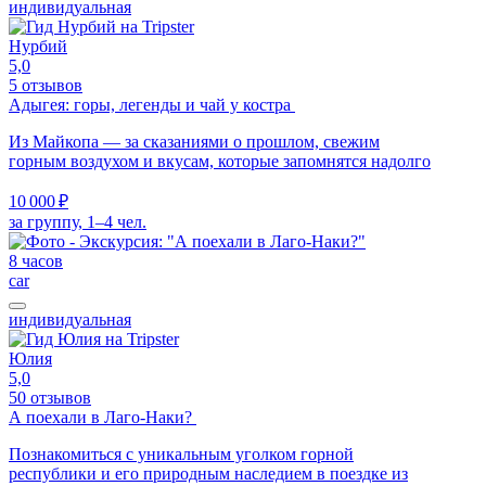
индивидуальная
Нурбий
5,0
5 отзывов
Адыгея: горы, легенды и чай у костра
Из Майкопа — за сказаниями о прошлом, свежим
горным воздухом и вкусам, которые запомнятся надолго
10 000 ₽
за группу, 1–4 чел.
8 часов
car
индивидуальная
Юлия
5,0
50 отзывов
А поехали в Лаго-Наки?
Познакомиться с уникальным уголком горной
республики и его природным наследием в поездке из