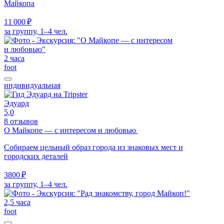
Майкопа
11 000 ₽
за группу, 1–4 чел.
2 часа
foot
индивидуальная
Эдуард
5,0
8 отзывов
О Майкопе — с интересом и любовью
Собираем цельный образ города из знаковых мест и
городских деталей
3800 ₽
за группу, 1–4 чел.
2,5 часа
foot