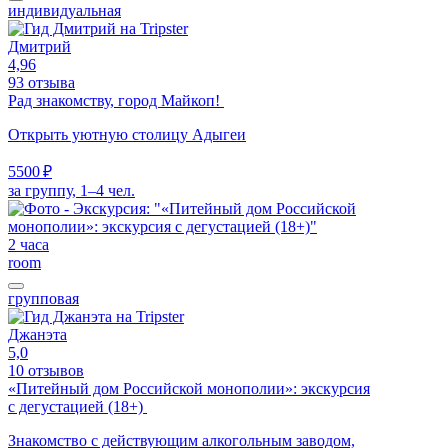
индивидуальная
Дмитрий
4,96
93 отзыва
Рад знакомству, город Майкоп!
Открыть уютную столицу Адыгеи
5500 ₽
за группу, 1–4 чел.
2 часа
room
групповая
Джанэта
5,0
10 отзывов
«Питейный дом Российской монополии»: экскурсия
с дегустацией (18+)
Знакомство с действующим алкогольным заводом,