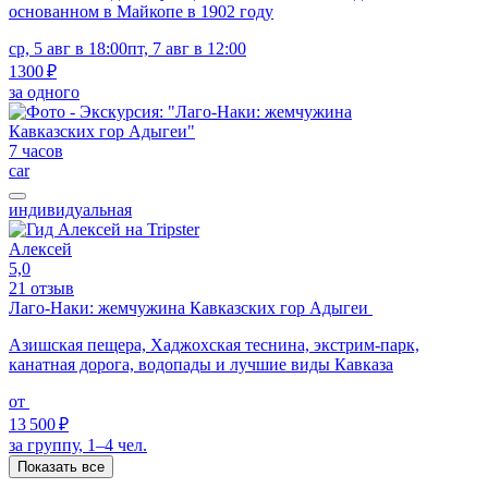
основанном в Майкопе в 1902 году
ср, 5 авг в 18:00
пт, 7 авг в 12:00
1300 ₽
за одного
7 часов
car
индивидуальная
Алексей
5,0
21 отзыв
Лаго-Наки: жемчужина Кавказских гор Адыгеи
Азишская пещера, Хаджохская теснина, экстрим-парк,
канатная дорога, водопады и лучшие виды Кавказа
от
13 500 ₽
за группу, 1–4 чел.
Показать все