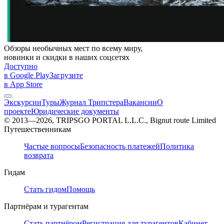
Обзоры необычных мест по всему миру,
новинки и скидки в наших соцсетях
Доступно
в Google Play
Загрузите
в App Store
Экскурсии
Туры
Журнал Трипстера
Вакансии
О
проекте
Юридические документы
© 2013—2026, TRIPSGO PORTAL L.L.C., Bignut route Limited
Путешественникам
Частые вопросы
Безопасность платежей
Политика
возврата
Гидам
Стать гидом
Помощь
Партнёрам и турагентам
Стать партнёром
Регистрация для турагентов
Кабинет