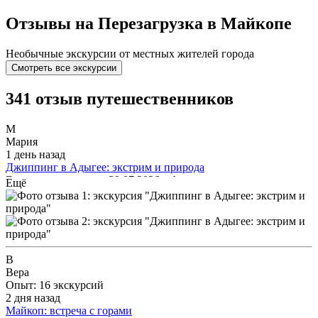
Отзывы на Перезагрузка в Майкопе
Необычные экскурсии от местных жителей города
Смотреть все экскурсии
341 отзыв путешественников
М
Мария
1 день назад
Джиппинг в Адыгее: экстрим и природа
Ездили на водопады 30.07.2026 с Александром в компании с
Ещё
пятью детьми (четверо подростков и один 6 лет). Все остались
в полном восторге! С ветерком, под речной бриз отлично
провели время! Организаторы максимально
клиентоориентированы, подстроились под внезапно
увеличенное количество участников быстро и без каких-либо
вопросов. Спасибо огромнейшее! В следующем году поедем
В
ещё по новым маршрутам.
Вера
Опыт: 16 экскурсий
2 дня назад
Майкоп: встреча с горами