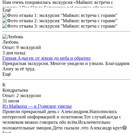
Нам очень понравилась экскурсия «Майкоп: встреча с
горами»! Гид Ольга Борисовна всё понятно объясняет,
Ещё
рассказывает с душой, слушать одно удовольствие. При этом
она терпеливая и готова ответить на любые вопросы.
Маршрут не тяжёлый, но охватывает самые красивые
локации. Мы отлично провели время, узнали много
интересного и нафотографировались от души. С радостью
посоветую эту экскурсию всем, кто хочет поближе
Любовь
познакомиться с Адыгеей! 😊
Опыт: 9 экскурсий
3 дня назад
Горная Адыгея: от земли до неба и обратно
Прекрасная экскурсия. Многое увидели и узнали. Благодарим
Анну за её труд.
Ещё
К
Кондратьева
Опыт: 2 экскурсии
31 июля
Из Майкопа — в Гуамское ущелье
Провели прекрасный день с Александром.Наполнились
интересной информацией и позитивом.Тот случай,когда с
человеком можно говорить обо всём.Исключительно
положительные эмоции.Дети сказали ,что Александр крут😄