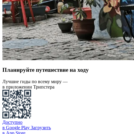
Планируйте путешествие на ходу
Лучшие гиды по всему миру —
в приложении Трипстера
Доступно
в Google Play
Загрузить
в App Store