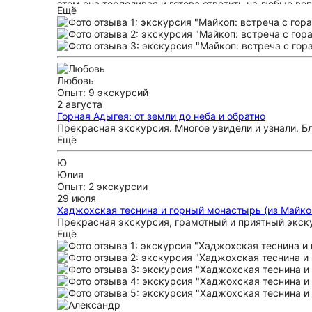
этом она терпеливая и готова ответить на любые в
Ещё
интересного и нафотографировались от души. С рад
Любовь
Опыт: 9 экскурсий
2 августа
Горная Адыгея: от земли до неба и обратно
Прекрасная экскурсия. Многое увидели и узнали. Бл
Ещё
Ю
Юлия
Опыт: 2 экскурсии
29 июля
Хаджохская теснина и горный монастырь (из Майко
Прекрасная экскурсия, грамотный и приятный экск
Ещё