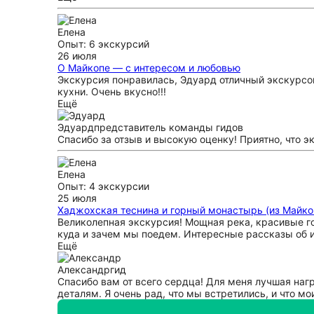
Елена
Опыт: 6 экскурсий
26 июля
О Майкопе — с интересом и любовью
Экскурсия понравилась, Эдуард отличный экскурсов
кухни. Очень вкусно!!!
Ещё
Эдуард
представитель команды гидов
Спасибо за отзыв и высокую оценку! Приятно, что 
Елена
Опыт: 4 экскурсии
25 июля
Хаджохская теснина и горный монастырь (из Майко
Великолепная экскурсия! Мощная река, красивые го
куда и зачем мы поедем. Интересные рассказы об 
Ещё
Александр
гид
Спасибо вам от всего сердца! Для меня лучшая нагр
деталям. Я очень рад, что мы встретились, и что м