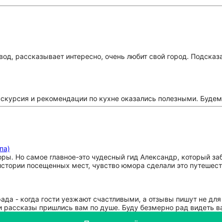
од, рассказывает интересно, очень любит свой город. Подсказ
экскурсия и рекомендации по кухне оказались полезными. Будем
па)
ры. Но самое главное-это чудесный гид Александр, который заб
истории посещенных мест, чувство юмора сделали это путешес
ада - когда гости уезжают счастливыми, а отзывы пишут не для 
ои рассказы пришлись вам по душе. Буду безмерно рад видеть в