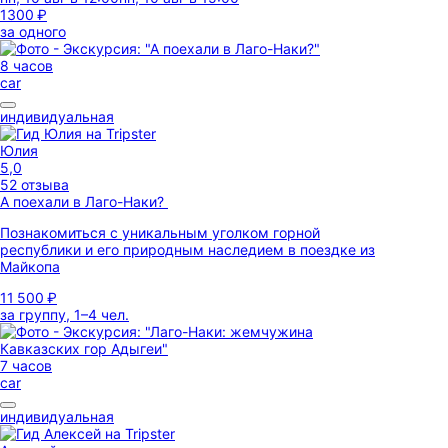
1300 ₽
за одного
8 часов
car
индивидуальная
Юлия
5,0
52 отзыва
А поехали в Лаго-Наки?
Познакомиться с уникальным уголком горной
республики и его природным наследием в поездке из
Майкопа
11 500 ₽
за группу, 1–4 чел.
7 часов
car
индивидуальная