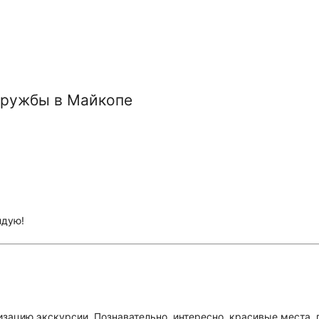
Дружбы в Майкопе
ндую!
изацию экскурсии. Познавательно, интересно, красивые места,