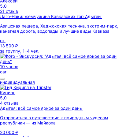
Алексей
5,0
21 отзыв
Лаго-Наки: жемчужина Кавказских гор Адыгеи
Азишская пещера, Хаджохская теснина, экстрим-парк,
канатная дорога, водопады и лучшие виды Кавказа
от
13 500 ₽
за группу, 1–4 чел.
10 часов
car
индивидуальная
Кирилл
5,0
4 отзыва
Адыгея: всё самое яркое за один день
Отправиться в путешествие к природным чудесам
республики — из Майкопа
20 000 ₽