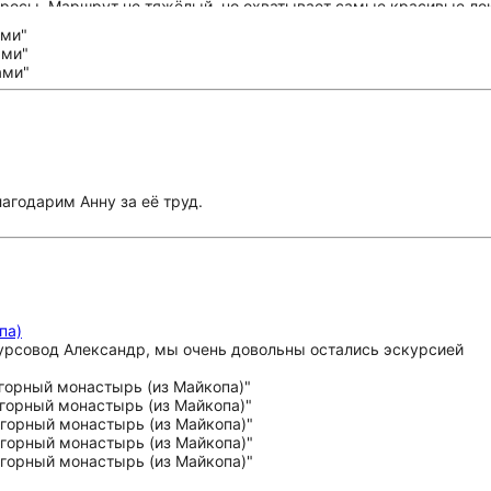
опросы. Маршрут не тяжёлый, но охватывает самые красивые ло
остью посоветую эту экскурсию всем, кто хочет поближе познак
агодарим Анну за её труд.
па)
урсовод Александр, мы очень довольны остались эскурсией