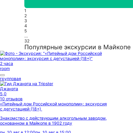
1
2
3
4
5
...
32
Популярные экскурсии в Майкопе
2 часа
room
групповая
Джанэта
5,0
10 отзывов
«Питейный дом Российской монополии»: экскурсия
с дегустацией (18+)
Знакомство с действующим алкогольным заводом,
основанном в Майкопе в 1902 году
пн, 10 авг в 12:00
пн, 10 авг в 15:00