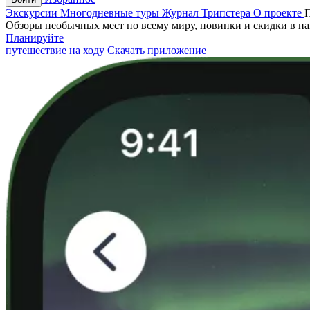
Экскурсии
Многодневные туры
Журнал Трипстера
О проекте
Обзоры необычных мест по всему миру, новинки и скидки в н
Планируйте
путешествие на ходу
Скачать приложение