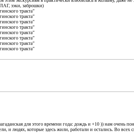
ря этим экскурсиям я практически влюбилась в Колыму, даже не 
ЛАГ, зэки, заброшки)
магаданская для этого времени года: дождь и +10 )) нам очень п
ли, и людях, которые здесь жили, работали и остались. Во всех 