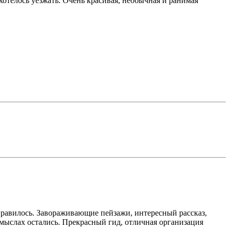
хотелось уезжать. Очень красивая, необычная и ранимая
онравилось. Завораживающие пейзажи, интересный рассказ,
смыслах остались. Прекрасный гид, отличная организация