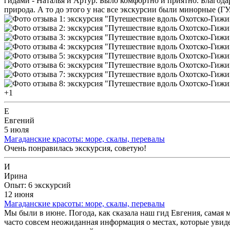
гидами - Наталья и Артур. Было комфортно и приятно. Благода
природа. А то до этого у нас все экскурсии были минорные (ГУ
+1
Е
Евгений
5 июля
Магаданские красоты: море, скалы, перевалы
Очень понравилась экскурсия, советую!
И
Ирина
Опыт: 6 экскурсий
12 июня
Магаданские красоты: море, скалы, перевалы
Мы были в июне. Погода, как сказала наш гид Евгения, самая 
часто совсем неожиданная информация о местах, которые увиде