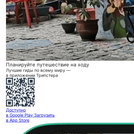
Планируйте путешествие на ходу
Лучшие гиды по всему миру —
в приложении Трипстера
Доступно
в Google Play
Загрузить
в App Store