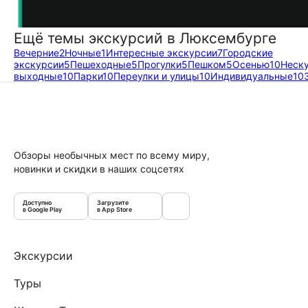
Ещё темы экскурсий в Люксембурге
Вечерние
2
Ночные
1
Интересные экскурсии
7
Городские
экскурсии
5
Пешеходные
5
Прогулки
5
Пешком
5
Осенью
10
Неск
выходные
10
Парки
10
Переулки и улицы
10
Индивидуальные
10
Обзоры необычных мест по всему миру,
новинки и скидки в наших соцсетях
Доступно
Загрузите
в Google Play
в App Store
Экскурсии
Туры