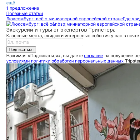
ещё
1 предложение
Полезные статьи
Люксембург: всё о миниатюрной европейской стране
Где уви
Экскурсии и туры от экспертов Трипстера
Классные места, скидки и интересные события у вас в почте
Подписаться
Нажимая «Подписаться», вы даете
согласие
на получение ре
условиями политики обработки персональных данных
Tripste