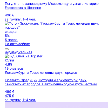
Погулять по заповедному Мозерлэнду и узнать историю
Евросоюза в Шенгене
490 €
за группу, 1–4 чел.
скидка
5%
5 часов
На автомобиле
индивидуальная
Юлия
4,89
19 отзывов
Люксембург и Трир: легенды двух городов
Сравнить традиции, истории и архитектуру двух
самобытных городов в авто-пешеходном путешествии
499 €
475 €
за группу, 1–4 чел.