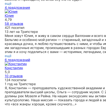
ещё
4 предложения
Юлия
4,79
58 отзывов
421 посетил
13 лет на Трипстере
Меня зовут Юлия, я живу в самом сердце Валлонии и всего 
Бельгию и особенно мой регион — старинный, загадочный и
красавица дочка, я люблю путешествовать с ними, и чтобы 
им загадочные истории, произошедшие в разных городах Eвр
этим я и хочу поделиться с вами — историями, легендами, с
ещё
6 предложений
Константин
5,0
10 отзывов
124 посетили
1 год на Трипстере
Я, Константин — преподаватель художественной академии и 
преподаватели высшей школы, Ольга — сотрудник музея. С
долины рек Мозеля и Рейна. На наших экскурсиях мы актив
культурологию. Наша миссия — показать города и людей в з
что «все жанры хороши, кроме скучного…»