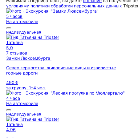
Нажимая «Подписаться», вы даете
согласие
на получение ре
условиями политики обработки персональных данных
Tripste
5 часов
На автомобиле
индивидуальная
Татьяна
5,0
7 отзывов
Замки Люксембурга
Север герцогства: живописные виды и извилистые
горные дороги
490 €
за группу, 1–4 чел.
4 часа
На автомобиле
индивидуальная
Татьяна
4,96