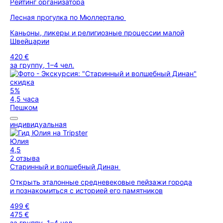
Рейтинг организатора
Лесная прогулка по Мюллерталю
Каньоны, ликеры и религиозные процессии малой
Швейцарии
420 €
за группу, 1–4 чел.
скидка
5%
4,5 часа
Пешком
индивидуальная
Юлия
4,5
2 отзыва
Старинный и волшебный Динан
Открыть эталонные средневековые пейзажи города
и познакомиться с историей его памятников
499 €
475 €
за группу, 1–4 чел.