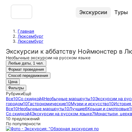
Экскурсии
Туры
Главная
Люксембург
Люксембург
Экскурсии к аббатству Ноймюнстер в Л
Необычные экскурсии на русском языке
Любые даты, 1 чел.
Формат проведения
Способ передвижения
Цена
Фильтры
Рубрики
Ещё
Все
10
Со скидкой
4
Необычные маршруты
10
Экскурсии на ру
городом
10
Гастрономические
10
Музеи и искусство
10
История 
Все
10
Необычные маршруты
10
Лучшие
6
Крыши и смотровые
1
Со скидкой
4
Экскурсии на русском языке
7
Монастыри, церкв
10 предложений
По популярности