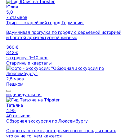
Юлия
5,0
7 отзывов
Трир — старейший город Германии
Вдумчивая прогулка по городу с серьезной историей
и богатой архитектурной жизнью
360 €
342 €
за группу, 1–10 чел.
Старинные кварталы
2,5 часа
Пешком
индивидуальная
Татьяна
4,95
40 отзывов
Обзорная экскурсия по Люксембургу
Открыть секреты, которыми полон город, и понять,
что он не то, чем кажется