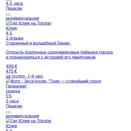
4,5 часа
Пешком
индивидуальная
Юлия
4,5
2 отзыва
Старинный и волшебный Динан
Открыть эталонные средневековые пейзажи города
и познакомиться с историей его памятников
499 €
475 €
за группу, 1–4 чел.
скидка
5%
2 часа
Пешком
индивидуальная
Юлия
5,0