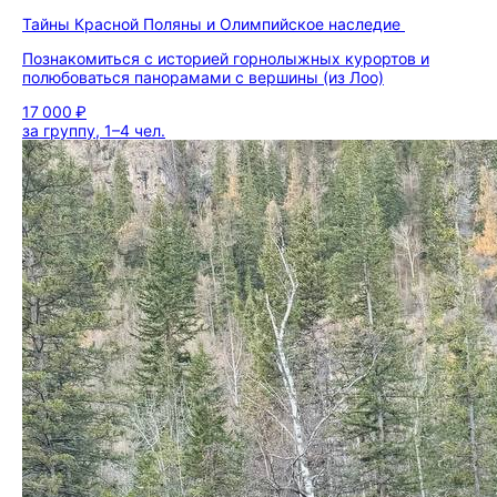
Тайны Красной Поляны и Олимпийское наследие
Познакомиться с историей горнолыжных курортов и
полюбоваться панорамами с вершины (из Лоо)
17 000 ₽
за группу, 1–4 чел.