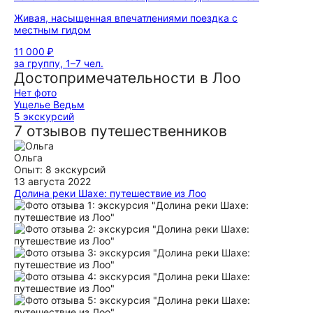
Живая, насыщенная впечатлениями поездка с
местным гидом
11 000 ₽
за группу, 1–7 чел.
Достопримечательности в Лоо
Нет фото
Ущелье Ведьм
5 экскурсий
7 отзывов путешественников
Ольга
Опыт: 8 экскурсий
13 августа 2022
Долина реки Шахе: путешествие из Лоо
В восторге осталась от экскурсии. Вел ее Мадин,
экскурсовод, работающей в паре с Машей. Мадин,
представитель народа проживающего в долине реки Шахе
не одну сотню и даже не одну тысячу лет. Он невероятным
образом передал атмосферу этого места, мы почуяли саму
реку и ее притоки. Рассматривали растения, которые
входят в бассейн реки. Я сделала невероятное количество
красивейших фотографий. Мадин поднимал различные
камни и рассказывал их историю. Некоторые из них
проделали более 10 км пути для того, чтобы оказаться в