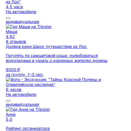
4,5 часа
На автомобиле
индивидуальная
Маша
4,62
8 отзывов
Долина реки Шахе: путешествие из Лоо
Погулять по самшитовой роще, полюбоваться
водопадами и узнать о коренных жителях долины
9000 ₽
за группу, 1–3 чел.
6 часов
На автомобиле
индивидуальная
Анна
5,0
Рейтинг организатора