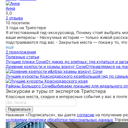
ещё
Анна
5,0
2 отзыва
10 посетили
3 года на Трипстере
Я аттестованный гид-экскурсовод. Почему стоит выбрать м
ваши интересы - Нескучные истории — только живой рассказ
подстраиваются под вас - Закрытые места — покажу то, что
ещё
2 предложения
Полезные статьи
Лучшие пляжи Сочи
От диких до элитных: где купаться и заг
Древние крепости и храмы вокруг Сочи
Отправляемся на по
Лучшие курорты Краснодарского края
Большой гид по самы
Районы Большого Сочи
Выбираем локацию для идеального от
Экскурсии и туры от экспертов Трипстера
Классные места, скидки и интересные события у вас в почте
Подписаться
Нажимая «Подписаться», вы даете
согласие
на получение ре
условиями политики обработки персональных данных
Tripste