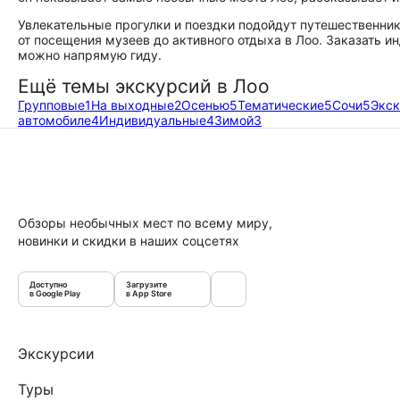
Увлекательные прогулки и поездки подойдут путешественник
от посещения музеев до активного отдыха в Лоо. Заказать 
можно напрямую гиду.
Ещё темы экскурсий в Лоо
Групповые
1
На выходные
2
Осенью
5
Тематические
5
Сочи
5
Экск
автомобиле
4
Индивидуальные
4
Зимой
3
Обзоры необычных мест по всему миру,
новинки и скидки в наших соцсетях
Доступно
Загрузите
в Google Play
в App Store
Экскурсии
Туры