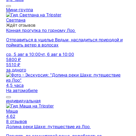
Мини-группа
Светлана
Ждёт отзывов
Конная прогулка по горному Лоо
Отправиться в ущелье Ведьм, насладиться природой и
поймать ветер в волосах
ср, 5 авг в 10:00
чт, 6 авг в 10:00
5800 ₽
5510 ₽
за одного
4,5 часа
На автомобиле
индивидуальная
Маша
4,62
8 отзывов
Долина реки Шахе: путешествие из Лоо
Погулять по самшитовой роще, полюбоваться