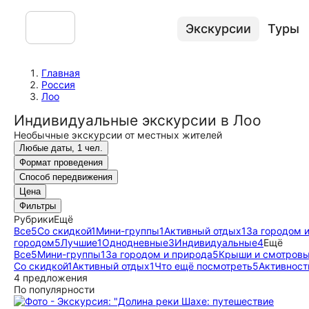
Экскурсии
Туры
Главная
Россия
Лоо
Индивидуальные экскурсии в Лоо
Необычные экскурсии от местных жителей
Любые даты, 1 чел.
Формат проведения
Способ передвижения
Цена
Фильтры
Рубрики
Ещё
Все
5
Со скидкой
1
Мини-группы
1
Активный отдых
1
За городом 
городом
5
Лучшие
1
Однодневные
3
Индивидуальные
4
Ещё
Все
5
Мини-группы
1
За городом и природа
5
Крыши и смотров
Со скидкой
1
Активный отдых
1
Что ещё посмотреть
5
Активност
4 предложения
По популярности