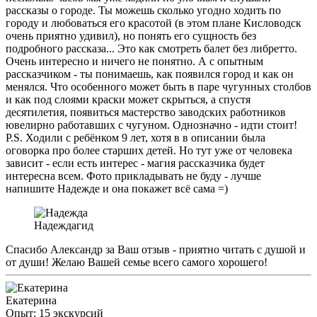
рассказы о городе. Ты можешь сколько угодно ходить по
городу и любоваться его красотой (в этом плане Кисловодск
очень приятно удивил), но понять его сущность без
подробного рассказа... Это как смотреть балет без либретто.
Очень интересно и ничего не понятно. А с опытным
рассказчиком - ты понимаешь, как появился город и как он
менялся. Что особенного может быть в паре чугунных столбов
и как под слоями краски может скрыться, а спустя
десятилетия, появиться мастерство заводских работников
ювелирно работавших с чугуном. Однозначно - идти стоит!
P.S. Ходили с ребёнком 9 лет, хотя в в описании была
оговорка про более старших детей. Но тут уже от человека
зависит - если есть интерес - магия рассказчика будет
интересна всем. Фото прикладывать не буду - лучше
напишите Надежде и она покажет всё сама =)
Надежда
гид
Спасибо Александр за Ваш отзыв - приятно читать с душой и
от души! Желаю Вашей семье всего самого хорошего!
Екатерина
Опыт: 15 экскурсий