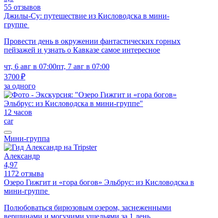
55 отзывов
Джилы-Су: путешествие из Кисловодска в мини-
группе
Провести день в окружении фантастических горных
пейзажей и узнать о Кавказе самое интересное
чт, 6 авг в 07:00
пт, 7 авг в 07:00
3700 ₽
за одного
12 часов
car
Мини-группа
Александр
4,97
1172 отзыва
Озеро Гижгит и «гора богов» Эльбрус: из Кисловодска в
мини-группе
Полюбоваться бирюзовым озером, заснеженными
вершинами и могучими ущельями за 1 день