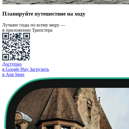
Планируйте путешествие на ходу
Лучшие гиды по всему миру —
в приложении Трипстера
Доступно
в Google Play
Загрузить
в App Store