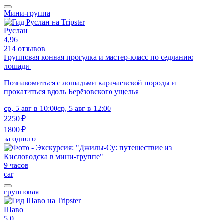
Мини-группа
Руслан
4,96
214 отзывов
Групповая конная прогулка и мастер-класс по седланию
лошади
Познакомиться с лошадьми карачаевской породы и
прокатиться вдоль Берёзовского ущелья
ср, 5 авг в 10:00
ср, 5 авг в 12:00
2250 ₽
1800 ₽
за одного
9 часов
car
групповая
Шаво
5,0