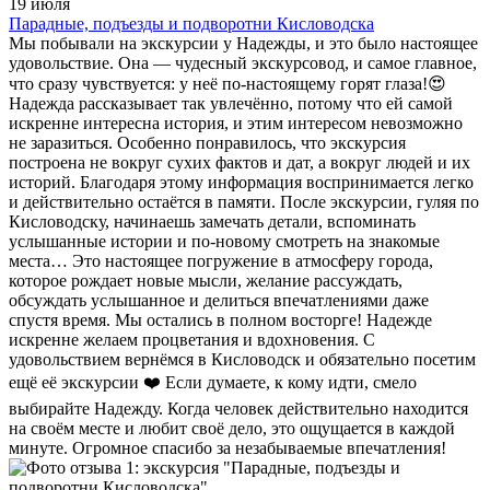
19 июля
Парадные, подъезды и подворотни Кисловодска
Мы побывали на экскурсии у Надежды, и это было настоящее
удовольствие. Она — чудесный экскурсовод, и самое главное,
что сразу чувствуется: у неё по-настоящему горят глаза!😍
Надежда рассказывает так увлечённо, потому что ей самой
искренне интересна история, и этим интересом невозможно
не заразиться. Особенно понравилось, что экскурсия
построена не вокруг сухих фактов и дат, а вокруг людей и их
историй. Благодаря этому информация воспринимается легко
и действительно остаётся в памяти. После экскурсии, гуляя по
Кисловодску, начинаешь замечать детали, вспоминать
услышанные истории и по-новому смотреть на знакомые
места… Это настоящее погружение в атмосферу города,
которое рождает новые мысли, желание рассуждать,
обсуждать услышанное и делиться впечатлениями даже
спустя время. Мы остались в полном восторге! Надежде
искренне желаем процветания и вдохновения. С
удовольствием вернёмся в Кисловодск и обязательно посетим
ещё её экскурсии ❤️ Если думаете, к кому идти, смело
выбирайте Надежду. Когда человек действительно находится
на своём месте и любит своё дело, это ощущается в каждой
минуте. Огромное спасибо за незабываемые впечатления!