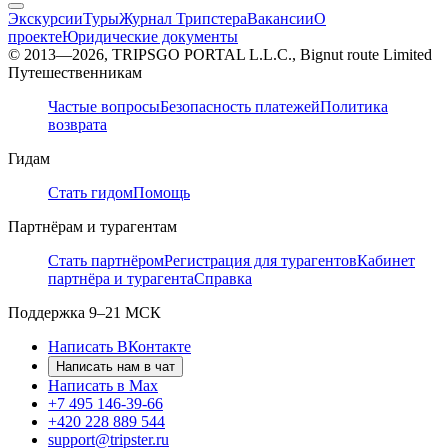
Экскурсии
Туры
Журнал Трипстера
Вакансии
О
проекте
Юридические документы
© 2013—2026, TRIPSGO PORTAL L.L.C., Bignut route Limited
Путешественникам
Частые вопросы
Безопасность платежей
Политика
возврата
Гидам
Стать гидом
Помощь
Партнёрам и турагентам
Стать партнёром
Регистрация для турагентов
Кабинет
партнёра и турагента
Справка
Поддержка
9–21 МСК
Написать ВКонтакте
Написать нам в чат
Написать в Max
+7 495 146-39-66
+420 228 889 544
support@tripster.ru