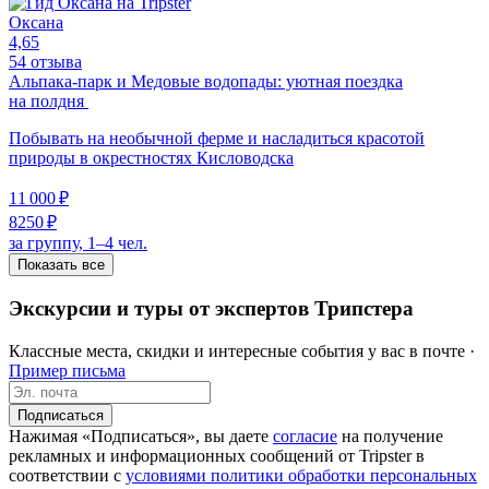
Оксана
4,65
54 отзыва
Альпака-парк и Медовые водопады: уютная поездка
на полдня
Побывать на необычной ферме и насладиться красотой
природы в окрестностях Кисловодска
11 000 ₽
8250 ₽
за группу, 1–4 чел.
Показать все
Экскурсии и туры от экспертов Трипстера
Классные места, скидки и интересные события у вас в почте ·
Пример письма
Подписаться
Нажимая «Подписаться», вы даете
согласие
на получение
рекламных и информационных сообщений от Tripster в
соответствии c
условиями политики обработки персональных