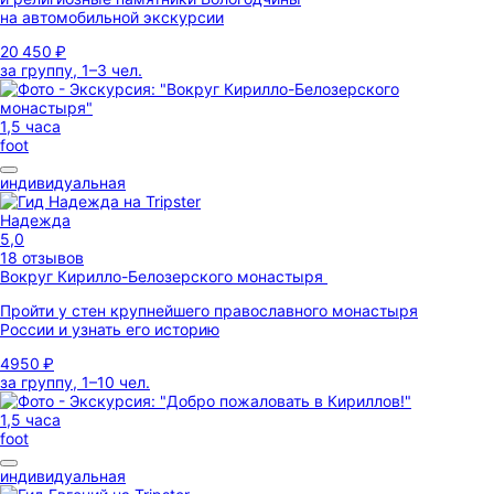
на автомобильной экскурсии
20 450 ₽
за группу, 1–3 чел.
1,5 часа
foot
индивидуальная
Надежда
5,0
18 отзывов
Вокруг Кирилло-Белозерского монастыря
Пройти у стен крупнейшего православного монастыря
России и узнать его историю
4950 ₽
за группу, 1–10 чел.
1,5 часа
foot
индивидуальная