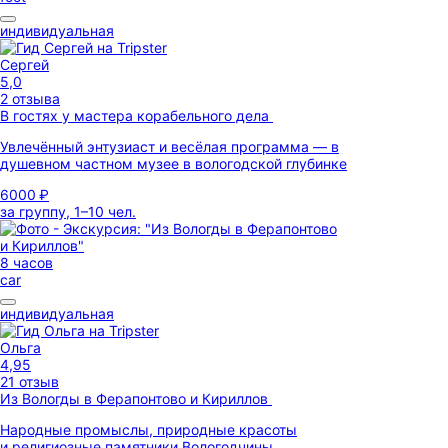
индивидуальная
Сергей
5,0
2 отзыва
В гостях у мастера корабельного дела
Увлечённый энтузиаст и весёлая программа — в
душевном частном музее в вологодской глубинке
6000 ₽
за группу, 1–10 чел.
8 часов
car
индивидуальная
Ольга
4,95
21 отзыв
Из Вологды в Ферапонтово и Кириллов
Народные промыслы, природные красоты
и религиозные памятники Вологодчины