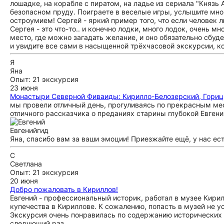
лошадке, на корабле с пиратом, на ладье из сериала "Князь
безопасном пруду. Поиграете в веселые игры, услышите мн
остроумием! Сергей - яркий пример того, что если человек л
Сергея - это что-то.. и конечно лодки, много лодок, очень мн
место, где можно загадать желание, и оно обязательно сбуде
и увидите все сами в насыщенной трёхчасовой экскурсии, ко
Я
Яна
Опыт: 21 экскурсия
23 июня
Монастыри Северной Фиваиды: Кирилло-Белозерский, Гориц
мы провели отличный день, прогуливаясь по прекрасным ме
отличного рассказчика о преданиях старины глубокой Евгени
Евгений
гид
Яна, спасибо вам за ваши эмоции! Приезжайте ещё, у нас ест
С
Светлана
Опыт: 21 экскурсия
20 июня
Добро пожаловать в Кириллов!
Евгений - профессиональный историк, работал в музее Кири
купечества в Кириллове. К сожалению, попасть в музей не у
Экскурсия очень понравилась по содержанию исторических с
следующий раз.