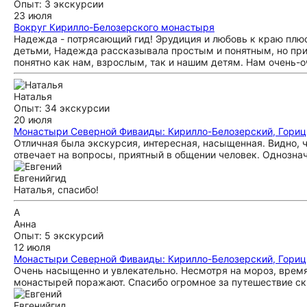
Опыт: 3 экскурсии
23 июля
Вокруг Кирилло-Белозерского монастыря
Надежда - потрясающий гид! Эрудиция и любовь к краю плюс
детьми, Надежда рассказывала простым и понятным, но при 
понятно как нам, взрослым, так и нашим детям. Нам очень-
Наталья
Опыт: 34 экскурсии
20 июля
Монастыри Северной Фиваиды: Кирилло-Белозерский, Гориц
Отличная была экскурсия, интересная, насыщенная. Видно, ч
отвечает на вопросы, приятный в общении человек. Однозна
Евгений
гид
Наталья, спасибо!
А
Анна
Опыт: 5 экскурсий
12 июля
Монастыри Северной Фиваиды: Кирилло-Белозерский, Гориц
Очень насыщенно и увлекательно. Несмотря на мороз, врем
монастырей поражают. Спасибо огромное за путешествие ск
Евгений
гид