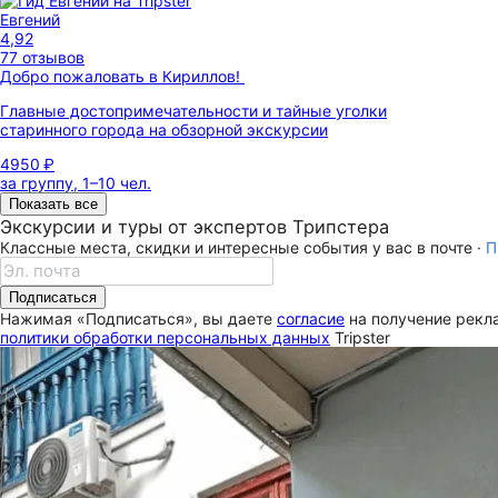
Евгений
4,92
77 отзывов
Добро пожаловать в Кириллов!
Главные достопримечательности и тайные уголки
старинного города на обзорной экскурсии
4950 ₽
за группу, 1–10 чел.
Показать все
Экскурсии и туры от экспертов Трипстера
Классные места, скидки и интересные события у вас в почте ·
П
Подписаться
Нажимая «Подписаться», вы даете
согласие
на получение рекла
политики обработки персональных данных
Tripster