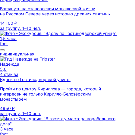
Взглянуть на становлении монашеской жизни
на Русском Севере через историю древних святынь
14 100 ₽
за группу, 1–10 чел.
1,5 часа
foot
индивидуальная
Надежда
5,0
4 отзыва
Вдоль по Гостинодворской улице
Пройти по центру Кириллова — города, который
интересен не только Кирилло-Белозёрским
монастырём
4950 ₽
за группу, 1–10 чел.
3 часа
foot