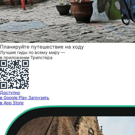
Планируйте путешествие на ходу
Лучшие гиды по всему миру —
в приложении Трипстера
Доступно
в Google Play
Загрузить
в App Store