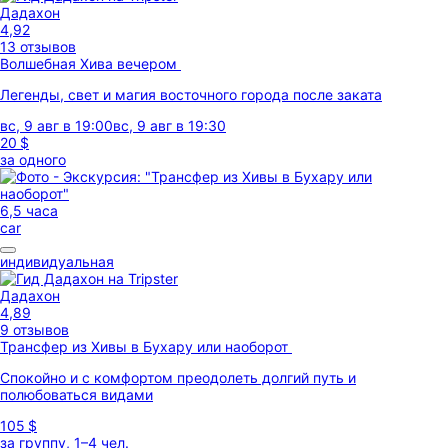
Дадахон
4,92
13 отзывов
Волшебная Хива вечером
Легенды, свет и магия восточного города после заката
вс, 9 авг в 19:00
вс, 9 авг в 19:30
20 $
за одного
6,5 часа
car
индивидуальная
Дадахон
4,89
9 отзывов
Трансфер из Хивы в Бухару или наоборот
Спокойно и с комфортом преодолеть долгий путь и
полюбоваться видами
105 $
за группу, 1–4 чел.