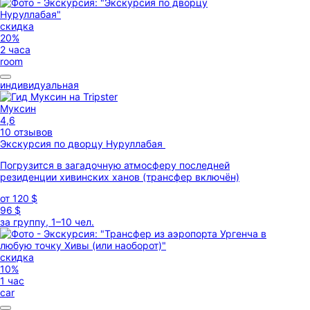
скидка
20%
2 часа
room
индивидуальная
Муксин
4,6
10 отзывов
Экскурсия по дворцу Нуруллабая
Погрузится в загадочную атмосферу последней
резиденции хивинских ханов (трансфер включён)
от
120 $
96 $
за группу, 1–10 чел.
скидка
10%
1 час
car