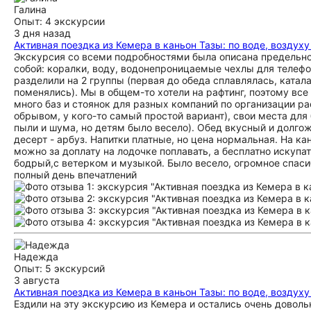
Галина
Опыт: 4 экскурсии
3 дня назад
Активная поездка из Кемера в каньон Тазы: по воде, воздух
Экскурсия со всеми подробностями была описана предельно 
собой: коралки, воду, водонепроницаемые чехлы для телефон
разделили на 2 группы (первая до обеда сплавлялась, катала
поменялись). Мы в общем-то хотели на рафтинг, поэтому все
много баз и стоянок для разных компаний по организации раф
обрывом, у кого-то самый простой вариант), свои места для
пыли и шума, но детям было весело). Обед вкусный и долгож
десерт - арбуз. Напитки платные, но цена нормальная. На ка
можно за доплату на лодочке поплавать, а бесплатно искупа
бодрый,с ветерком и музыкой. Было весело, огромное спаси
полный день впечатлений
Надежда
Опыт: 5 экскурсий
3 августа
Активная поездка из Кемера в каньон Тазы: по воде, воздух
Ездили на эту экскурсию из Кемера и остались очень доволь