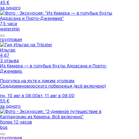
45 €
за одного
7,5 часа
watership
групповая
Ильгар
4,67
3 отзыва
Из Кемера — в голубые бухты Адрасана и Порто-
Дженевиз
Прогулка на яхте к диким уголкам
Средиземноморского побережья (всё включено)
пн, 10 авг в 08:00
вт, 11 авг в 08:00
55 €
за одного
более 12 часов
bus
групповая