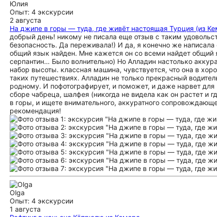
Юлия
Опыт: 4 экскурсии
2 августа
На джипе в горы — туда, где живёт настоящая Турция (из Ке
добрый день! никому не писала еще отзыв с таким удоволь
безопасность. Да переживала!) И да, я конечно же написала 
общий язык найден. Мне кажется он со всеми найдет общий
серпантин… Было волнительно) Но Алладин настолько аккурат
набор высоты. классная машина, чувствуется, что она в хор
таких путешествиях. Алладин не только прекрасный водитель
родному. И пофотографирует, и поможет, и даже нарвет для
сборе чабреца, шалфея (никогда не видела как он растет и гд
в горы, и ищете внимательного, аккуратного сопровождающег
рекомендация!
Olga
Опыт: 4 экскурсии
1 августа