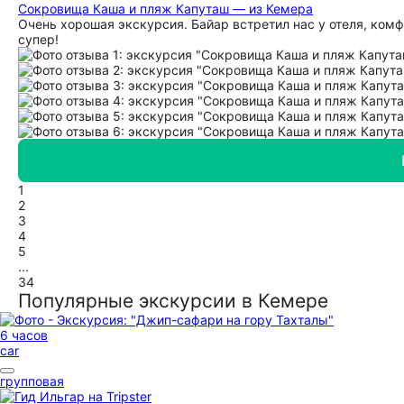
Сокровища Каша и пляж Капуташ — из Кемера
Очень хорошая экскурсия. Байар встретил нас у отеля, ком
супер!
1
2
3
4
5
...
34
Популярные экскурсии в Кемере
6 часов
car
групповая