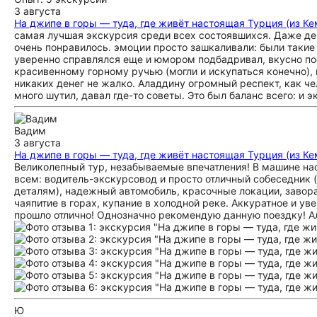
3 августа
На джипе в горы — туда, где живёт настоящая Турция (из Ке
самая лучшая экскурсия среди всех состоявшихся. Даже дев
очень понравилось. эмоции просто зашкаливали: были такие
уверенно справлялся еще и юмором подбадривал, вкусно пое
красивенному горному ручью (могли и искупаться конечно), 
никаких денег не жалко. Аладдину огромный респект, как ч
много шутил, давал где-то советы. Это был баланс всего: и э
Вадим
3 августа
На джипе в горы — туда, где живёт настоящая Турция (из Ке
Великолепный тур, незабываемые впечатления! В машине нас 
всем: водитель-экскурсовод и просто отличный собеседник
деталям), надежный автомобиль, красочные локации, завор
чаяпитие в горах, купание в холодной реке. Аккуратное и у
прошло отлично! Однозначно рекомендую данную поездку! Ал
Ю