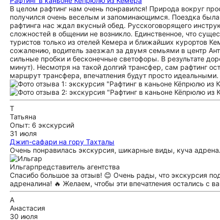
Рафтинг в каньоне Кёпрюлю из Кемера
В целом рафтинг нам очень понравился! Природа вокруг про
получился очень веселым и запоминающимся. Поездка была б
рафтинга нас ждал вкусный обед. Русскоговорящего инструк
сложностей в общении не возникло. Единственное, что сущес
туристов только из отелей Кемера и ближайших курортов Ке
сожалению, водитель заезжал за двумя семьями в центр Антал
сильные пробки и бесконечные светофоры. В результате доро
минут). Несмотря на такой долгий трансфер, сам рафтинг о
маршрут трансфера, впечатления будут просто идеальными.
Т
Татьяна
Опыт: 6 экскурсий
31 июля
Джип-cафари на гору Тахталы
Очень понравилась экскурсия, шикарные виды, куча адрена
Ильгар
представитель агентства
Спасибо большое за отзыв! 😊 Очень рады, что экскурсия п
адреналина! 🔥 Желаем, чтобы эти впечатления остались с в
А
Анастасия
30 июля