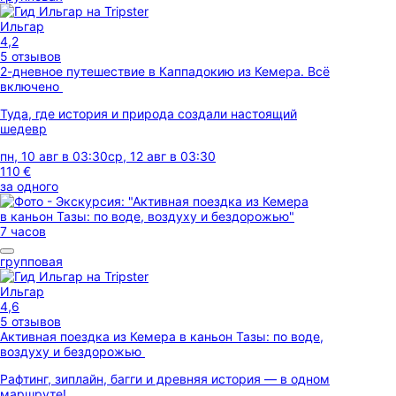
Ильгар
4,2
5 отзывов
2-дневное путешествие в Каппадокию из Кемера. Всё
включено
Туда, где история и природа создали настоящий
шедевр
пн, 10 авг в 03:30
ср, 12 авг в 03:30
110 €
за одного
7 часов
групповая
Ильгар
4,6
5 отзывов
Активная поездка из Кемера в каньон Тазы: по воде,
воздуху и бездорожью
Рафтинг, зиплайн, багги и древняя история — в одном
маршруте!