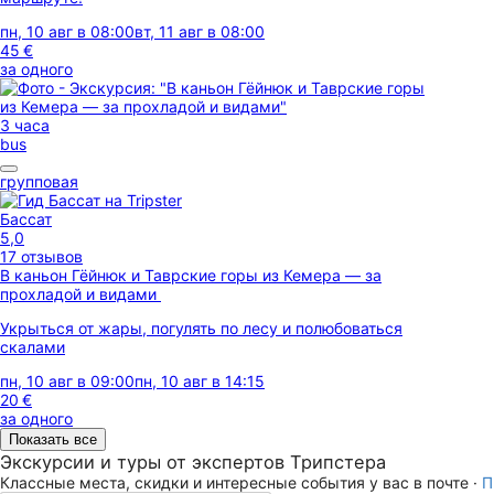
пн, 10 авг в 08:00
вт, 11 авг в 08:00
45 €
за одного
3 часа
bus
групповая
Бассат
5,0
17 отзывов
В каньон Гёйнюк и Таврские горы из Кемера — за
прохладой и видами
Укрыться от жары, погулять по лесу и полюбоваться
скалами
пн, 10 авг в 09:00
пн, 10 авг в 14:15
20 €
за одного
Показать все
Экскурсии и туры от экспертов Трипстера
Классные места, скидки и интересные события у вас в почте ·
П