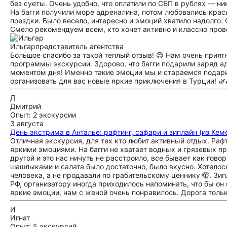
без суеты. Очень удобно, что оплатили по СБП в рублях — н
На багги получили море адреналина, потом любовались кра
поездки. Было весело, интересно и эмоций хватило надолго
Смело рекомендуем всем, кто хочет активно и классно пров
Ильгар
представитель агентства
Большое спасибо за такой теплый отзыв! 😊 Нам очень прият
программы экскурсии. Здорово, что багги подарили заряд а
моментом дня! Именно такие эмоции мы и стараемся подари
организовать для вас новые яркие приключения в Турции! 🌿
Д
Дмитрий
Опыт: 2 экскурсии
3 августа
День экстрима в Анталье: рафтинг, сафари и зиплайн (из Кем
Отличная экскурсия, для тех кто любит активный отдых. Рафт
яркими эмоциями. На багги не хватает водных и грязевых пр
другой и это нас ничуть не расстроило, все бывает как гово
шашлыками и салата было достаточно, было вкусно. Хотелось
человека, а не продавали по грабительскому ценнику 🫣. Зи
РФ, организатору иногда приходилось напоминать, что бы он 
яркие эмоции, нам с женой очень понравилось. Дорога только
И
Игнат
Опыт: 5 экскурсий