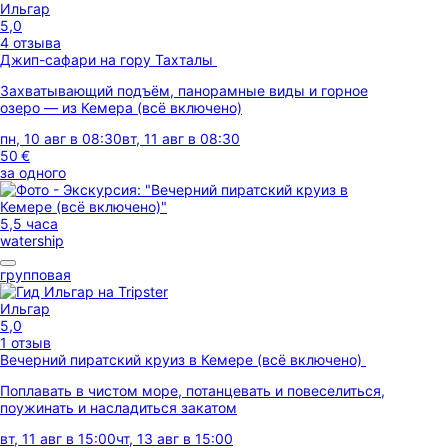
Ильгар
5,0
4 отзыва
Джип-cафари на гору Тахталы
Захватывающий подъём, панорамные виды и горное
озеро — из Кемера (всё включено)
пн, 10 авг в 08:30
вт, 11 авг в 08:30
50 €
за одного
5,5 часа
watership
групповая
Ильгар
5,0
1 отзыв
Вечерний пиратский круиз в Кемере (всё включено)
Поплавать в чистом море, потанцевать и повеселиться,
поужинать и насладиться закатом
вт, 11 авг в 15:00
чт, 13 авг в 15:00