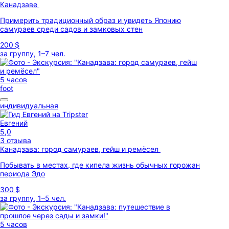
Канадзаве
Примерить традиционный образ и увидеть Японию
самураев среди садов и замковых стен
200 $
за группу, 1–7 чел.
5 часов
foot
индивидуальная
Евгений
5,0
3 отзыва
Канадзава: город самураев, гейш и ремёсел
Побывать в местах, где кипела жизнь обычных горожан
периода Эдо
300 $
за группу, 1–5 чел.
5 часов