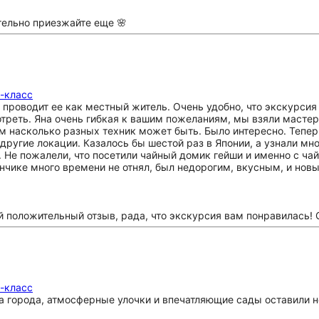
тельно приезжайте еще 🌸
р-класс
о, проводит ее как местный житель. Очень удобно, что экскурс
отреть. Яна очень гибкая к вашим пожеланиям, мы взяли масте
 насколько разных техник может быть. Было интересно. Теперь
другие локации. Казалось бы шестой раз в Японии, а узнали мно
. Не пожалели, что посетили чайный домик гейши и именно с ча
чике много времени не отнял, был недорогим, вкусным, и новы
 положительный отзыв, рада, что экскурсия вам понравилась! С
р-класс
та города, атмосферные улочки и впечатляющие сады оставили