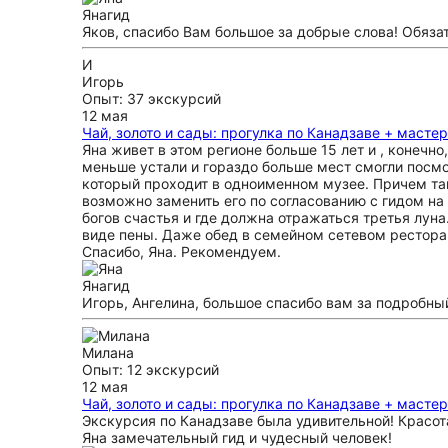
Яна
гид
Яков, спасибо Вам большое за добрые слова! Обяза
И
Игорь
Опыт: 37 экскурсий
12 мая
Чай, золото и сады: прогулка по Канадзаве + масте
Яна живет в этом регионе больше 15 лет и , конечн
меньше устали и гораздо больше мест смогли посм
который проходит в одноименном музее. Причем там
возможно заменить его по согласованию с гидом на 
богов счастья и где должна отражаться третья луна
виде пены. Даже обед в семейном сетевом ресторан
Спасибо, Яна. Рекомендуем.
Яна
гид
Игорь, Ангелина, большое спасибо вам за подробный
Милана
Опыт: 12 экскурсий
12 мая
Чай, золото и сады: прогулка по Канадзаве + масте
Экскурсия по Канадзаве была удивительной! Красо
Яна замечательный гид и чудесный человек!