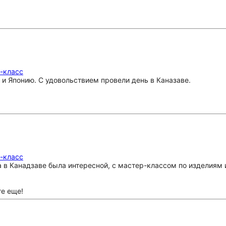
р-класс
 и Японию. С удовольствием провели день в Каназаве.
р-класс
 в Канадзаве была интересной, с мастер-классом по изделиям и
те еще!