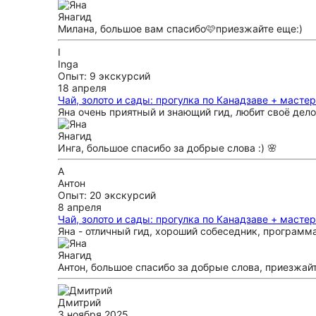
Яна
гид
Милана, большое вам спасибо🩷приезжайте еще:)
I
Inga
Опыт: 9 экскурсий
18 апреля
Чай, золото и сады: прогулка по Канадзаве + масте
Яна очень приятный и знающий гид, любит своё дело
Яна
гид
Инга, большое спасибо за добрые слова :) 🌸
А
Антон
Опыт: 20 экскурсий
8 апреля
Чай, золото и сады: прогулка по Канадзаве + масте
Яна - отличный гид, хороший собеседник, программа
Яна
гид
Антон, большое спасибо за добрые слова, приезжай
Дмитрий
3 ноября 2025