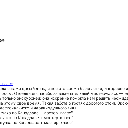
ве
р-класс
ла с нами целый день, и все это время было легко, интересно 
просы. Отдельное спасибо за замечательный мастер-класс — эт
сь только экскурсией: она искренне помогла нам решить неожи
а этому свое время. Такая забота о гостях дорогого стоит. Эк
ессионального и неравнодушного гида.