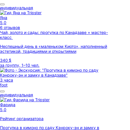
индивидуальная
Яна
5,0
6 отзывов
Чай, золото и сады: прогулка по Канадзаве + мастер-
класс
Неспешный день в «маленьком Киото», наполненный
эстетикой, традициями и открытиями
340 $
за группу, 1–10 чел.
3 часа
foot
индивидуальная
Фарида
5,0
Рейтинг организатора
Прогулка в кимоно по саду Кэнроку-эн и замку в