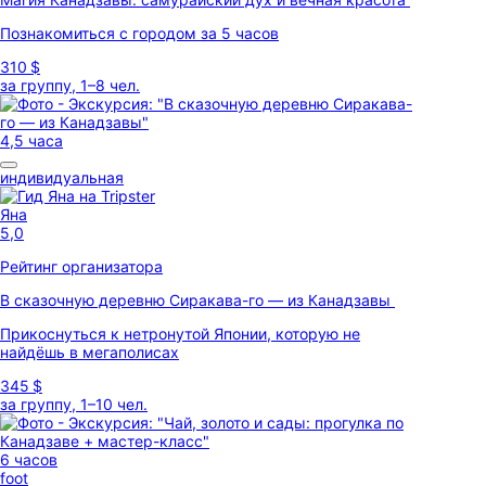
Познакомиться с городом за 5 часов
310 $
за группу, 1–8 чел.
4,5 часа
индивидуальная
Яна
5,0
Рейтинг организатора
В сказочную деревню Сиракава-го — из Канадзавы
Прикоснуться к нетронутой Японии, которую не
найдёшь в мегаполисах
345 $
за группу, 1–10 чел.
6 часов
foot