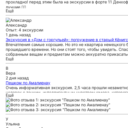
прохладно! перед этим была на экскурсии в форте 11 Денхо
лучшие 👍🏼
Ещё
Александр
Опыт: 4 экскурсии
1 день назад
Экскурсия в «Дом с горгульей»: погружение в старый Кёниг
Впечатления самые хорошие. Но это не квартира немецкого
прошедшего времени. Но они стоят того, чтобы увидеть. Спа
собранным вещам и предметам можно аккуратно прикасаться
Ещё
В
Вера
2 дня назад
Пешком по Амалиенау
Очень информативная экскурсия. 2,5 часа прошли незаметно
человек с тонким, интеллигентным чувством юмора, которого
Ещё
локациях
У
Ульяна