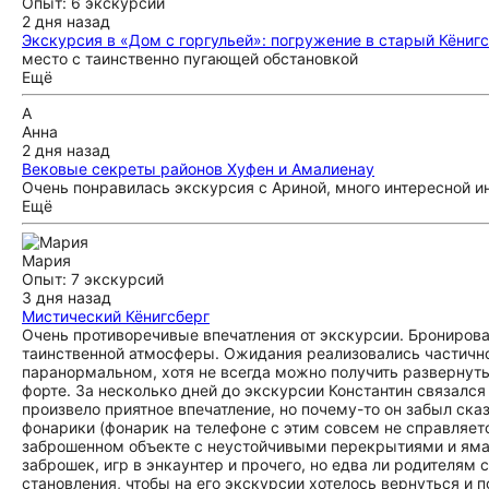
Опыт: 6 экскурсий
2 дня назад
Экскурсия в «Дом с горгульей»: погружение в старый Кёниг
место с таинственно пугающей обстановкой
Ещё
А
Анна
2 дня назад
Вековые секреты районов Хуфен и Амалиенау
Очень понравилась экскурсия с Ариной, много интересной ин
Ещё
Мария
Опыт: 7 экскурсий
3 дня назад
Мистический Кёнигсберг
Очень противоречивые впечатления от экскурсии. Бронирова
таинственной атмосферы. Ожидания реализовались частично.
паранормальном, хотя не всегда можно получить развернуты
форте. За несколько дней до экскурсии Константин связался 
произвело приятное впечатление, но почему-то он забыл ска
фонарики (фонарик на телефоне с этим совсем не справляетс
заброшенном объекте с неустойчивыми перекрытиями и ямам
заброшек, игр в энкаунтер и прочего, но едва ли родителям
становления, чтобы на его экскурсии хотелось вернуться и