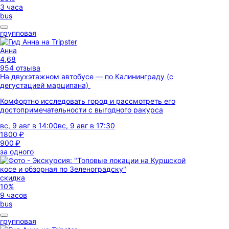
3 часа
bus
групповая
Анна
4,68
954 отзыва
На двухэтажном автобусе — по Калининграду (с
дегустацией марципана)
Комфортно исследовать город и рассмотреть его
достопримечательности с выгодного ракурса
вс, 9 авг в 14:00
вс, 9 авг в 17:30
1800 ₽
900 ₽
за одного
скидка
10%
9 часов
bus
групповая