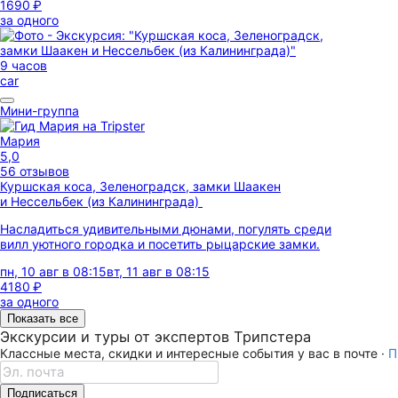
1690 ₽
за одного
9 часов
car
Мини-группа
Мария
5,0
56 отзывов
Куршская коса, Зеленоградск, замки Шаакен
и Нессельбек (из Калининграда)
Насладиться удивительными дюнами, погулять среди
вилл уютного городка и посетить рыцарские замки.
пн, 10 авг в 08:15
вт, 11 авг в 08:15
4180 ₽
за одного
Показать все
Экскурсии и туры от экспертов Трипстера
Классные места, скидки и интересные события у вас в почте ·
П
Подписаться