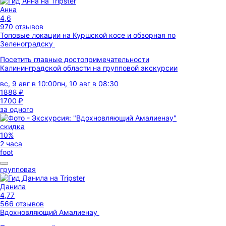
Анна
4,6
970 отзывов
Топовые локации на Куршской косе и обзорная по
Зеленоградску
Посетить главные достопримечательности
Калининградской области на групповой экскурсии
вс, 9 авг в 10:00
пн, 10 авг в 08:30
1888 ₽
1700 ₽
за одного
скидка
10%
2 часа
foot
групповая
Данила
4,77
566 отзывов
Вдохновляющий Амалиенау