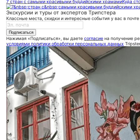
7 стран с самыми красивыми буддийскими храмами
Куда ст
Экскурсии и туры от экспертов Трипстера
Классные места, скидки и интересные события у вас в почте
Подписаться
Нажимая «Подписаться», вы даете
согласие
на получение ре
условиями политики обработки персональных данных
Tripste