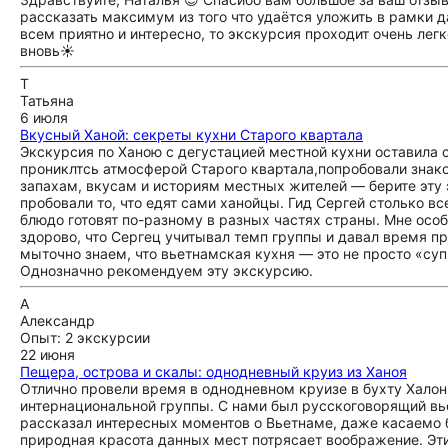
рассказать максимум из того что удаётся уложить в рамки да
всем приятно и интересно, то экскурсия проходит очень ле
вновь☀️
Т
Татьяна
6 июля
Вкусный Ханой: секреты кухни Старого квартала
Экскурсия по Ханою с дегустацией местной кухни оставила 
прониклтсь атмосферой Старого квартала,попробовали знаков
запахам, вкусам и историям местных жителей — берите эту 
пробовали то, что едят сами ханойцы. Гид Сергей столько все
блюдо готовят по-разному в разных частях страны. Мне осо
здорово, что Сергец учитывал темп группы и давал время п
мыточно знаем, что вьетнамская кухня — это не просто «суп 
Однозначно рекомендуем эту экскурсию.
А
Александр
Опыт: 2 экскурсии
22 июня
Пещера, острова и скалы: однодневный круиз из Ханоя
Отлично провели время в однодневном круизе в бухту Халонг
интернациональной группы. С нами был русскоговорящий вье
рассказал интересных моментов о Вьетнаме, даже касаемо б
природная красота данных мест потрясает воображение. Эти