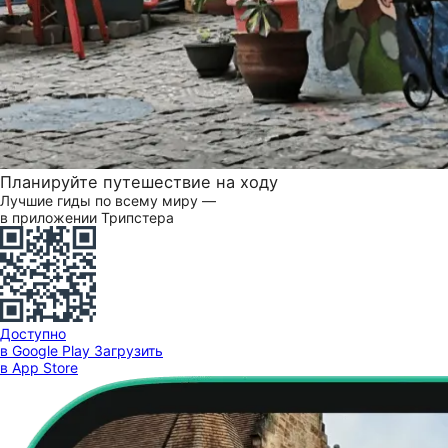
Планируйте путешествие на ходу
Лучшие гиды по всему миру —
в приложении Трипстера
Доступно
в Google Play
Загрузить
в App Store