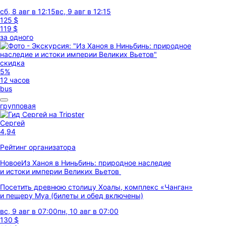
сб, 8 авг в 12:15
вс, 9 авг в 12:15
125 $
119 $
за одного
скидка
5%
12 часов
bus
групповая
Сергей
4,94
Рейтинг организатора
Новое
Из Ханоя в Ниньбинь: природное наследие
и истоки империи Великих Вьетов
Посетить древнюю столицу Хоалы, комплекс «Чанган»
и пещеру Муа (билеты и обед включены)
вс, 9 авг в 07:00
пн, 10 авг в 07:00
130 $