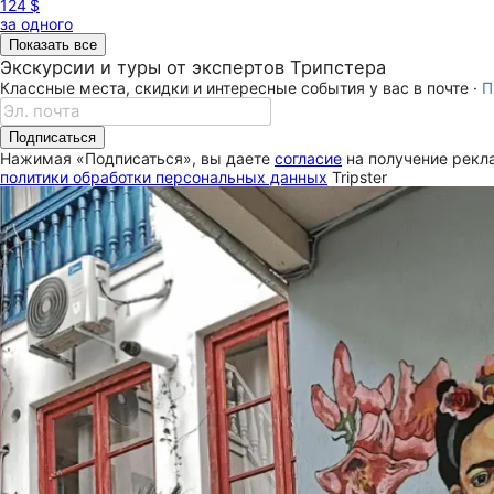
124 $
за одного
Показать все
Экскурсии и туры от экспертов Трипстера
Классные места, скидки и интересные события у вас в почте ·
П
Подписаться
Нажимая «Подписаться», вы даете
согласие
на получение рекла
политики обработки персональных данных
Tripster