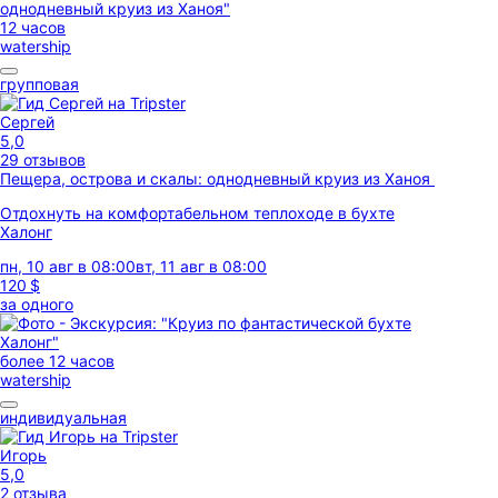
12 часов
watership
групповая
Сергей
5,0
29 отзывов
Пещера, острова и скалы: однодневный круиз из Ханоя
Отдохнуть на комфортабельном теплоходе в бухте
Халонг
пн, 10 авг в 08:00
вт, 11 авг в 08:00
120 $
за одного
более 12 часов
watership
индивидуальная
Игорь
5,0
2 отзыва