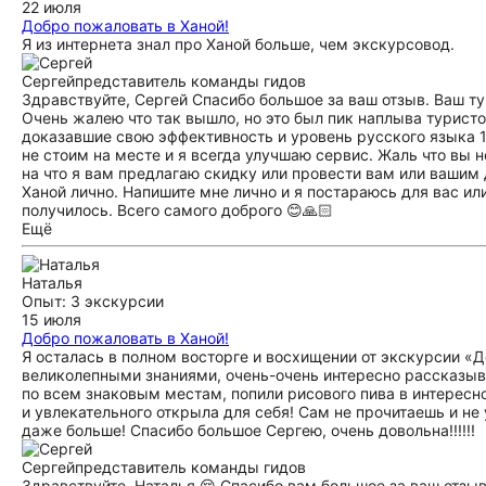
22 июля
Добро пожаловать в Ханой!
Я из интернета знал про Ханой больше, чем экскурсовод.
Сергей
представитель команды гидов
Здравствуйте, Сергей Спасибо большое за ваш отзыв. Ваш тур
Очень жалею что так вышло, но это был пик наплыва туристо
доказавшие свою эффективность и уровень русского языка 1
не стоим на месте и я всегда улучшаю сервис. Жаль что вы 
на что я вам предлагаю скидку или провести вам или вашим
Ханой лично. Напишите мне лично и я постараюсь для вас ил
получилось. Всего самого доброго 😊🙏🏻
Ещё
Наталья
Опыт: 3 экскурсии
15 июля
Добро пожаловать в Ханой!
Я осталась в полном восторге и восхищении от экскурсии «Д
великолепными знаниями, очень-очень интересно рассказыв
по всем знаковым местам, попили рисового пива в интересн
и увлекательного открыла для себя! Сам не прочитаешь и не 
даже больше! Спасибо большое Сергею, очень довольна!!!!!!
Сергей
представитель команды гидов
Здравствуйте, Наталья 😌 Спасибо вам большое за ваш отзыв.