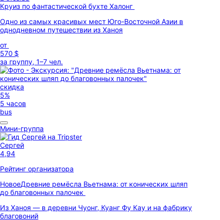
Круиз по фантастической бухте Халонг
Одно из самых красивых мест Юго-Восточной Азии в
однодневном путешествии из Ханоя
от
570 $
за группу, 1–7 чел.
скидка
5%
5 часов
bus
Мини-группа
Сергей
4,94
Рейтинг организатора
Новое
Древние ремёсла Вьетнама: от конических шляп
до благовонных палочек
Из Ханоя — в деревни Чуонг, Куанг Фу Кау и на фабрику
благовоний