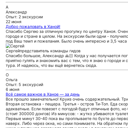
А
Александр
Опыт: 2 экскурсии
22 июня
Добро пожаловать в Ханой!
Спасибо Сергею за отличную прогулку по центру Ханоя. Очен
городе и стране в целом. На экскурсии были одни - получи
под Ваш темп и пожелания. Было очень интересно и 3,5 часа
Сергей
представитель команды гидов
Спасибо большое, Александр 🙏🏻 Когда у нас получается по
приятно гулять и знакомить вас с тем, что я знаю о городе 
тура. И надеюсь, что вы ещё вернетесь сюда.
О
Ольга
Опыт: 5 экскурсий
6 июня
Всё самое важное в Ханое — за день
Все прошло замечательно! Круиз очень содержательный. Три 
Вторая остановка - пещера. Третья - остров Ти-Топ. Еда ско
адекватные. Если повезет с погодой будут отличные фото, но
(стоит 300000 донгов) Из минусов: - жутко убиваются туал
Первые минут 30-40 пока вы проплываете по бухте до перво
наверх. Либо через окна, но сами понимаете. На обратном п