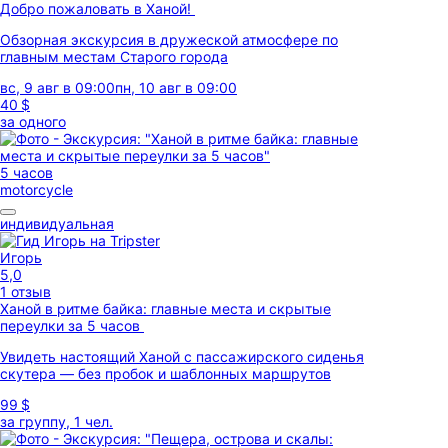
Добро пожаловать в Ханой!
Обзорная экскурсия в дружеской атмосфере по
главным местам Старого города
вс, 9 авг в 09:00
пн, 10 авг в 09:00
40 $
за одного
5 часов
motorcycle
индивидуальная
Игорь
5,0
1 отзыв
Ханой в ритме байка: главные места и скрытые
переулки за 5 часов
Увидеть настоящий Ханой с пассажирского сиденья
скутера — без пробок и шаблонных маршрутов
99 $
за группу, 1 чел.