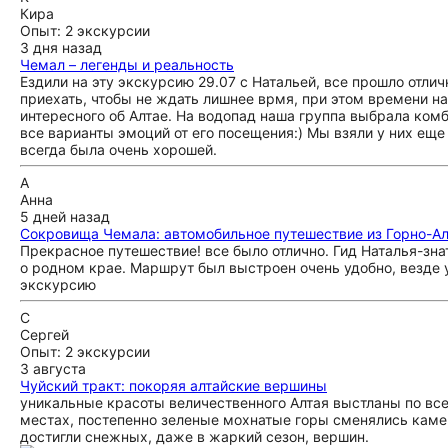
Кира
Опыт: 2 экскурсии
3 дня назад
Чемал – легенды и реальность
Ездили на эту экскурсию 29.07 с Натальей, все прошло отлич
приехать, чтобы не ждать лишнее врмя, при этом времени на
интересного об Алтае. На водопад наша группа выбрала комб
все варианты эмоций от его посещения:) Мы взяли у них еще
всегда была очень хорошей.
А
Анна
5 дней назад
Сокровища Чемала: автомобильное путешествие из Горно-А
Прекрасное путешествие! все было отлично. Гид Наталья-зн
о родном крае. Маршрут был выстроен очень удобно, везде 
экскурсию
С
Сергей
Опыт: 2 экскурсии
3 августа
Чуйский тракт: покоряя алтайские вершины
уникальные красоты величественного Алтая выстланы по все
местах, постепенно зеленые мохнатые горы сменялись каме
достигли снежных, даже в жаркий сезон, вершин.