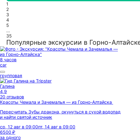
1
2
3
4
5
...
35
Популярные экскурсии в Горно-Алтайск
8 часов
car
групповая
Галина
4,9
20 отзывов
Красоты Чемала и Зачемалья — из Горно-Алтайска
Пересчитать Зубы дракона, окунуться в сухой водопад
и найти святой источник
ср, 12 авг в 09:00
пт, 14 авг в 09:00
6500 ₽
за одного