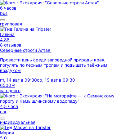
6 часов
bus
групповая
Галина
4,88
8 отзывов
Северные отроги Алтая
Провести день среди заповедной природы края,
погулять по лесным тропам и подышать таёжным
воздухом
пт, 14 авг в 09:30
ср, 19 авг в 09:30
6500 ₽
за одного
4,5 часа
car
индивидуальная
Мария
5,0