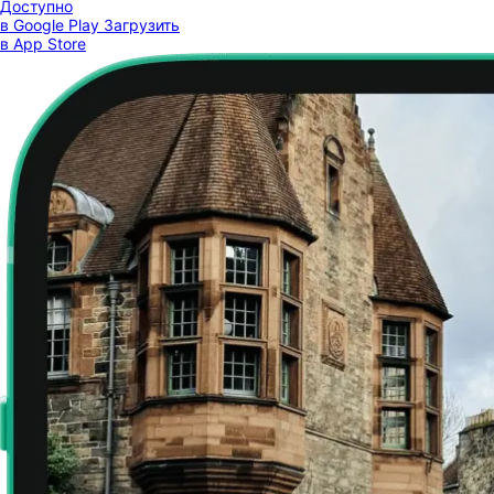
Доступно
в Google Play
Загрузить
в App Store