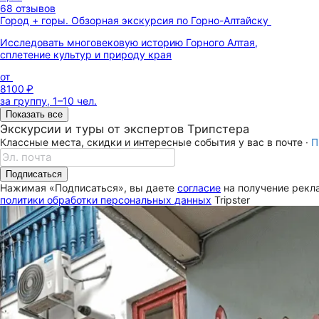
68 отзывов
Город + горы. Обзорная экскурсия по Горно-Алтайску
Исследовать многовековую историю Горного Алтая,
сплетение культур и природу края
от
8100 ₽
за группу, 1–10 чел.
Показать все
Экскурсии и туры от экспертов Трипстера
Классные места, скидки и интересные события у вас в почте ·
П
Подписаться
Нажимая «Подписаться», вы даете
согласие
на получение рекла
политики обработки персональных данных
Tripster