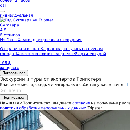
более 12 часов
car
индивидуальная
Суговара
4,8
5 отзывов
Из Гоа в Хампи: двухдневная экскурсия
Отправиться в штат Карнатака, погулять по руинам
города 14 века и восхититься древней архитектурой
195 $
за одного
Показать все
Экскурсии и туры от экспертов Трипстера
Классные места, скидки и интересные события у вас в почте ·
П
Подписаться
Нажимая «Подписаться», вы даете
согласие
на получение рекла
политики обработки персональных данных
Tripster