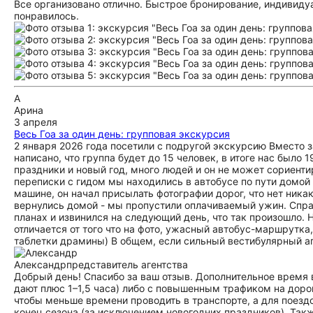
Все организовано отлично. Быстрое бронирование, индивид
понравилось.
А
Арина
3 апреля
Весь Гоа за один день: групповая экскурсия
2 января 2026 года посетили с подругой экскурсию Вместо з
написано, что группа будет до 15 человек, в итоге нас было 
праздники и новый год, много людей и он не может сориентир
переписки с гидом мы находились в автобусе по пути домой 
машине, он начал присылать фотографии дорог, что нет никак
вернулись домой - мы пропустили оплачиваемый ужин. Спра
планах и извинился на следующий день, что так произошло. 
отличается от того что на фото, ужасный автобус-маршрутка,
таблетки драмины) В общем, если сильный вестибулярный ап
Александр
представитель агентства
Добрый день! Спасибо за ваш отзыв. Дополнительное время в
дают плюс 1–1,5 часа) либо с повышенным трафиком на доро
чтобы меньше времени проводить в транспорте, а для поездо
конец сезона (за исключением новогодних праздников). Так