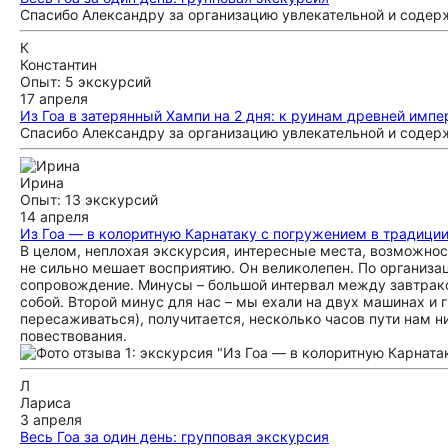
Спасибо Александру за организацию увлекательной и содер
К
Константин
Опыт: 5 экскурсий
17 апреля
Из Гоа в затерянный Хампи на 2 дня: к руинам древней импе
Спасибо Александру за организацию увлекательной и содер
Ирина
Опыт: 13 экскурсий
14 апреля
Из Гоа — в колоритную Карнатаку с погружением в традици
В целом, неплохая экскурсия, интересные места, возможнос
не сильно мешает восприятию. Он великолепен. По организа
сопровождение. Минусы – большой интервал между завтрако
собой. Второй минус для нас – мы ехали на двух машинах и г
пересаживаться), получитается, несколько часов пути нам н
повествования.
Л
Лариса
3 апреля
Весь Гоа за один день: групповая экскурсия