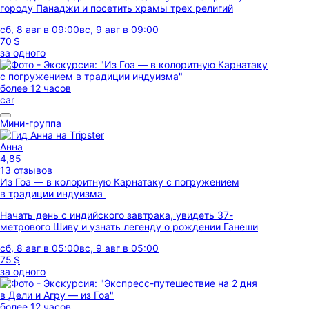
городу Панаджи и посетить храмы трех религий
сб, 8 авг в 09:00
вс, 9 авг в 09:00
70 $
за одного
более 12 часов
car
Мини-группа
Анна
4,85
13 отзывов
Из Гоа — в колоритную Карнатаку с погружением
в традиции индуизма
Начать день с индийского завтрака, увидеть 37-
метрового Шиву и узнать легенду о рождении Ганеши
сб, 8 авг в 05:00
вс, 9 авг в 05:00
75 $
за одного
более 12 часов