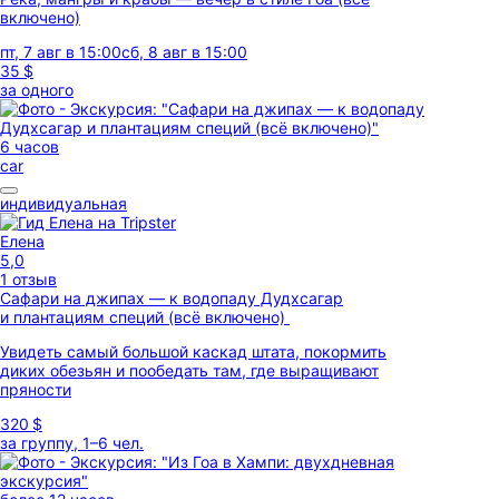
включено)
пт, 7 авг в 15:00
сб, 8 авг в 15:00
35 $
за одного
6 часов
car
индивидуальная
Елена
5,0
1 отзыв
Сафари на джипах — к водопаду Дудхсагар
и плантациям специй (всё включено)
Увидеть самый большой каскад штата, покормить
диких обезьян и пообедать там, где выращивают
пряности
320 $
за группу, 1–6 чел.