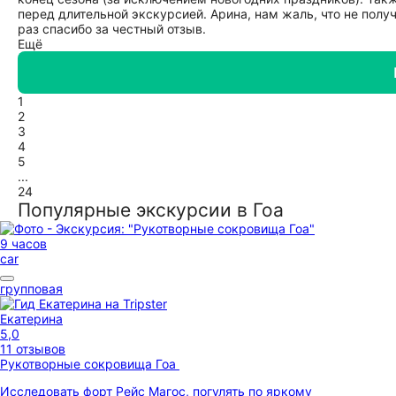
перед длительной экскурсией. Арина, нам жаль, что не пол
раз спасибо за честный отзыв.
Ещё
1
2
3
4
5
...
24
Популярные экскурсии в Гоа
9 часов
car
групповая
Екатерина
5,0
11 отзывов
Рукотворные сокровища Гоа
Исследовать форт Рейс Магос, погулять по яркому