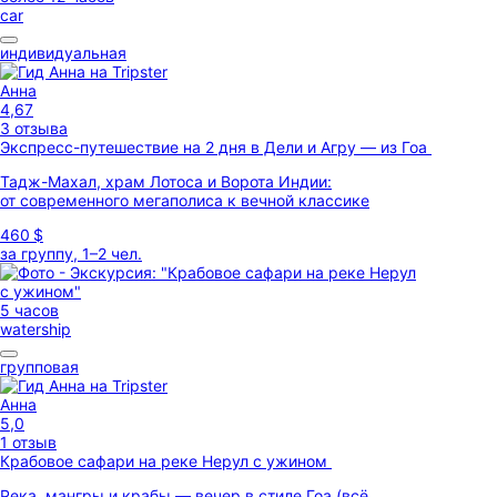
car
индивидуальная
Анна
4,67
3 отзыва
Экспресс-путешествие на 2 дня в Дели и Агру — из Гоа
Тадж-Махал, храм Лотоса и Ворота Индии:
от современного мегаполиса к вечной классике
460 $
за группу, 1–2 чел.
5 часов
watership
групповая
Анна
5,0
1 отзыв
Крабовое сафари на реке Нерул с ужином
Река, мангры и крабы — вечер в стиле Гоа (всё