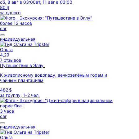
сб, 8 авг в 03:00
вт, 11 авг в 03:00
80 $
за одного
более 12 часов
car
индивидуальная
Ольга
4,29
7 отзывов
Путешествие в Эллу
К живописному водопаду, вечнозелёным горам и
чайным плантациям
482 $
за группу, 1–2 чел.
3 часа
car
индивидуальная
Ольга