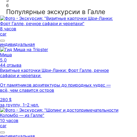
5
6
Популярные экскурсии в Галле
8 часов
car
индивидуальная
Миша
5,0
44 отзыва
Визитные карточки Шри-Ланки: Форт Галле, речное
сафари и черепахи
От памятников архитектуры до природных чудес —
всё, чем славится остров
280 $
за группу, 1–2 чел.
10 часов
car
индивидуальная