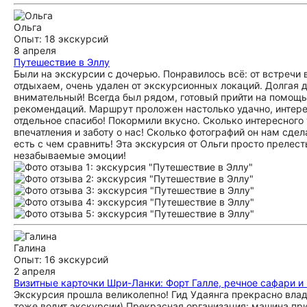
Ольга
Опыт: 18 экскурсий
8 апреля
Путешествие в Эллу
Были на экскурсии с дочерью. Понравилось всё: от встречи 
отдыхаем, очень удален от экскурсионных локаций. Долгая д
внимательный! Всегда был рядом, готовый прийти на помощь
рекомендаций. Маршрут проложен настолько удачно, интерес
отдельное спасибо! Покормили вкусно. Сколько интересного 
впечатления и заботу о нас! Сколько фотографий он нам сде
есть с чем сравнить! Эта экскурсия от Ольги просто прелес
незабываемые эмоции!
Галина
Опыт: 16 экскурсий
2 апреля
Визитные карточки Шри-Ланки: Форт Галле, речное сафари и
Экскурсия прошла великолепно! Гид Удаянга прекрасно владе
тоже водит экскурсии) Прекрасная организация: машина пр