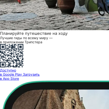
Планируйте путешествие на ходу
Лучшие гиды по всему миру —
в приложении Трипстера
Доступно
в Google Play
Загрузить
в App Store