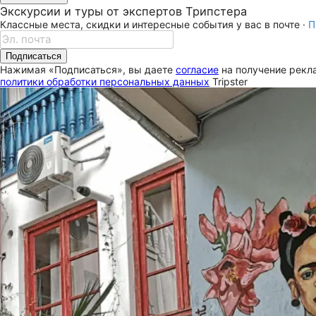
Экскурсии и туры от экспертов Трипстера
Классные места, скидки и интересные события у вас в почте ·
П
Подписаться
Нажимая «Подписаться», вы даете
согласие
на получение рекла
политики обработки персональных данных
Tripster