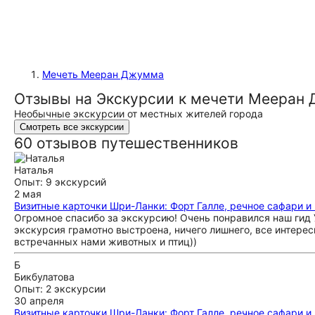
Мечеть Мееран Джумма
Отзывы на Экскурсии к мечети Мееран 
Необычные экскурсии от местных жителей города
Смотреть все экскурсии
60 отзывов путешественников
Наталья
Опыт: 9 экскурсий
2 мая
Визитные карточки Шри-Ланки: Форт Галле, речное сафари и
Огромное спасибо за экскурсию! Очень понравился наш ги
экскурсия грамотно выстроена, ничего лишнего, все интересн
встречанных нами животных и птиц))
Б
Бикбулатова
Опыт: 2 экскурсии
30 апреля
Визитные карточки Шри-Ланки: Форт Галле, речное сафари и