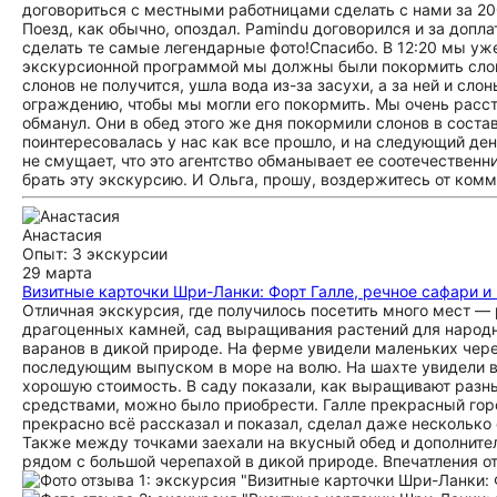
договориться с местными работницами сделать с нами за 200
Поезд, как обычно, опоздал. Pamindu договорился и за допла
сделать те самые легендарные фото!Спасибо. В 12:20 мы уж
экскурсионной программой мы должны были покормить слон
слонов не получится, ушла вода из-за засухи, а за ней и сл
ограждению, чтобы мы могли его покормить. Мы очень расстр
обманул. Они в обед этого же дня покормили слонов в соста
поинтересовалась у нас как все прошло, и на следующий де
не смущает, что это агентство обманывает ее соотечественн
брать эту экскурсию. И Ольга, прошу, воздержитесь от комм
Анастасия
Опыт: 3 экскурсии
29 марта
Визитные карточки Шри-Ланки: Форт Галле, речное сафари и
Отличная экскурсия, где получилось посетить много мест —
драгоценных камней, сад выращивания растений для народн
варанов в дикой природе. На ферме увидели маленьких чере
последующим выпуском в море на волю. На шахте увидели в
хорошую стоимость. В саду показали, как выращивают раз
средствами, можно было приобрести. Галле прекрасный горо
прекрасно всё рассказал и показал, сделал даже несколько 
Также между точками заехали на вкусный обед и дополните
рядом с большой черепахой в дикой природе. Впечатления 