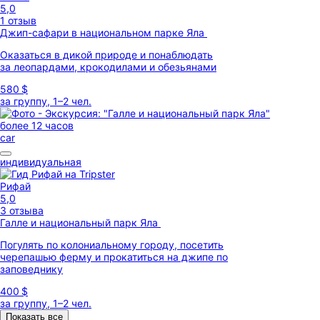
5,0
1 отзыв
Джип-сафари в национальном парке Яла
Оказаться в дикой природе и понаблюдать
за леопардами, крокодилами и обезьянами
580 $
за группу, 1–2 чел.
более 12 часов
car
индивидуальная
Рифай
5,0
3 отзыва
Галле и национальный парк Яла
Погулять по колониальному городу, посетить
черепашью ферму и прокатиться на джипе по
заповеднику
400 $
за группу, 1–2 чел.
Показать все