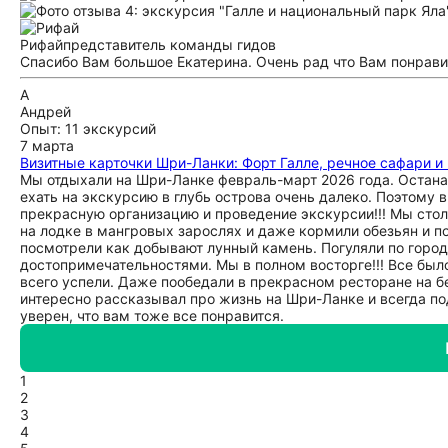
Рифай
представитель команды гидов
Спасибо Вам большое Екатерина. Очень рад что Вам понрави
А
Андрей
Опыт: 11 экскурсий
7 марта
Визитные карточки Шри-Ланки: Форт Галле, речное сафари и
Мы отдыхали на Шри-Ланке февраль-март 2026 года. Останавл
ехать на экскурсию в глубь острова очень далеко. Поэтому 
прекрасную организацию и проведение экскурсии!!! Мы столь
на лодке в мангровых зарослях и даже кормили обезьян и п
посмотрели как добывают лунный камень. Погуляли по горо
достопримечательностями. Мы в полном восторге!!! Все был
всего успели. Даже пообедали в прекрасном ресторане на бе
интересно рассказывал про жизнь на Шри-Ланке и всегда п
уверен, что вам тоже все понравится.
1
2
3
4