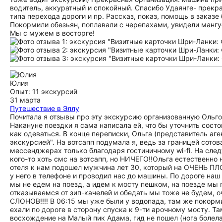
водитель, аккуратный и спокойный. Спасибо Удаянге- прекр
типа перехода дороги и пр. Рассказ, показ, помощь в заказ
Покормили обезьян, поплавали с черепахами, увидели мангус
Мы с мужем в восторге!
Юлия
Опыт: 11 экскурсий
31 марта
Путешествие в Эллу
Почитала я отзывы про эту экскурсию организованную Ольгой
Накануне поездки я сама написала ей, что бы уточнить состо
как одеваться. В конце переписки, Ольга (представитель аге
экскурсией". На вотсапп подумала я, ведь за границей сотов
мессенджерах только благодаря гостиничному wi-fi. На след
кого-то хоть смс на вотсапп, но НИЧЕГО!!Ольга естественно н
отеля к нам подошел мужчина лет 30, который на ОЧЕНЬ ПЛ
у него в телефоне и проводил нас до машины. По дороге наш
мы не едем на поезд, а идем к мосту пешком, на поезде мы 
отказываемся от зип-качелей и обедать мы тоже не будем,
СЛОНОВ!!!! В 06:15 мы уже были у водопада, там же покорми
ехали по дороге в сторону спуска к 9-ти арочному мосту.
восхождение на Малый пик Адама, гид не пошел (нога болел