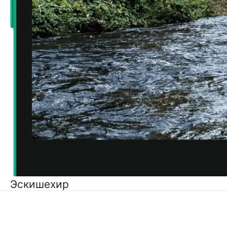
Эскишехир