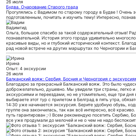
26 июля
Будва. Очарование Старого града
Прогулялись с Вадимом по старому городу в Будве ! Очень 
подготовленным, почитать и изучить тему! Интересно, позна
Вадим
гид
Ольга, большое спасибо за такой содержательный отзыв! Рад
познавательной. История этого города удивительно многосло
красивые виды, но и глубокий исторический контекст. Благо
рад новой встрече на других маршрутах по Черногории и Ба
Ирина
Опыт: 4 экскурсии
26 июля
Балканский вояж: Сербия, Босния и Черногория с экскурсия
Благодарю за прекрасный Балканский вояж. Это было чудесн
доброжелательно, душевно. Мы увидели три страны, легко 
экскурсиями и переездами, но не утомительно, еще три дня
выбираете этот тур с прилетом в Белград в пять утра, обязате
14:30 уже начинается экскурсия. Берите удобную обувь, ход
группе она закончилась, так как всё интересно, всё красиво
путь гарантирован ;-) Всем рекомендую посетить Сербию, Бо
все уже продумали до мелочей и не о чем не надо беспокоит