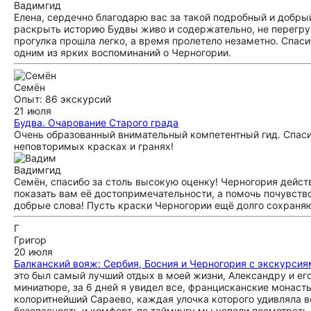
Вадим
гид
Елена, сердечно благодарю вас за такой подробный и добрый
раскрыть историю Будвы живо и содержательно, не перегруж
прогулка прошла легко, а время пролетело незаметно. Спас
одним из ярких воспоминаний о Черногории.
Семён
Опыт: 86 экскурсий
21 июля
Будва. Очарование Старого града
Очень образованный внимательный компетентный гид. Спаси
неповторимых красках и гранях!
Вадим
гид
Семён, спасибо за столь высокую оценку! Черногория действ
показать вам её достопримечательности, а помочь почувств
добрые слова! Пусть краски Черногории ещё долго сохраня
Г
Григор
20 июля
Балканский вояж: Сербия, Босния и Черногория с экскурсия
это был самый лучший отдых в моей жизни, Александру и ег
миниатюре, за 6 дней я увидел все, францисканские монасты
колоритнейший Сараево, каждая улочка которого удивляла в
безопасность и комфорт, по таймингу мы успели посмотреть 