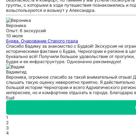
группы, с которыми в ходе путешествия познакомились и под
возьспользуются и возьмут у Александра.
Вероника
Опыт: 6 экскурсий
10 июля
Будва. Очарование Старого града
Спасибо Вадиму за знакомство с Будвой! Экскурсия не огра
историческими фактами о Будве, Черногории и регионе в цел
буквально всё! Получили большое удовольствие от прогулки
Будве и ее инфраструктуре. Однозначно рекомендую!
Вадим
гид
Вероника, огромное спасибо за такой внимательный отзыв! До
слышать такую оценку невероятно приятно. Я действительно
большой истории Черногории и всего Адриатического региона
интереснее, но и комфортнее отдыхать в городе. Благодарю
Ещё
1
2
3
4