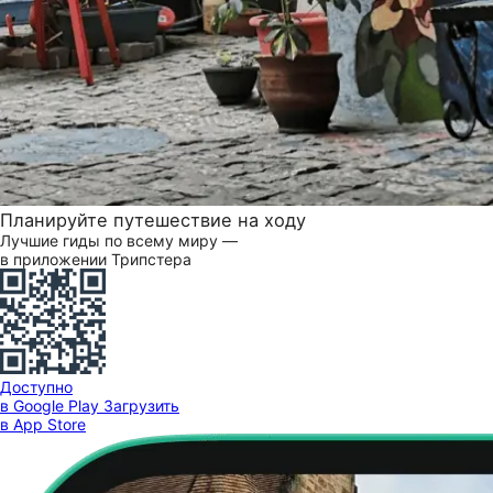
Планируйте путешествие на ходу
Лучшие гиды по всему миру —
в приложении Трипстера
Доступно
в Google Play
Загрузить
в App Store