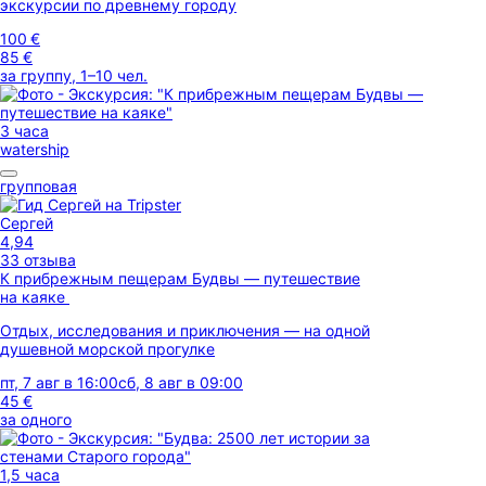
экскурсии по древнему городу
100 €
85 €
за группу, 1–10 чел.
3 часа
watership
групповая
Сергей
4,94
33 отзыва
К прибрежным пещерам Будвы — путешествие
на каяке
Отдых, исследования и приключения — на одной
душевной морской прогулке
пт, 7 авг в 16:00
сб, 8 авг в 09:00
45 €
за одного
1,5 часа