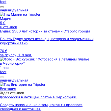
foot
индивидуальная
Мария
5,0
6 отзывов
Будва: 2500 лет истории за стенами Старого города
Понять Будву через легенды, историю и современный
курортный вайб
70 €
за группу, 1–8 чел.
1 час
foot
индивидуальная
Виктория
Ждёт отзывов
Фотосессия в летящем платье в Черногории
Создать напоминание о том, какая ты красивая,
свободная и настоящая