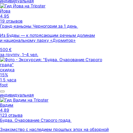
индивидуальная
Йова
4,95
19 отзывов
Гранд-каньоны Черногории за 1 день
Из Будвы — к потрясающим речным долинам
и национальному парку «Дурмитор»
500 €
за группу, 1–4 чел.
скидка
15%
1,5 часа
foot
индивидуальная
Вадим
4,89
123 отзыва
Будва. Очарование Старого града
Знакомство с наследием прошлых эпох на обзорной