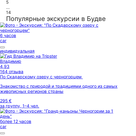
5
...
14
Популярные экскурсии в Будве
6 часов
car
индивидуальная
Владимир
4,93
164 отзыва
По Скадарскому озеру с черногорцем
Знакомство с природой и традициями одного из самых
живописных регионов страны
295 €
за группу, 1–4 чел.
более 12 часов
car