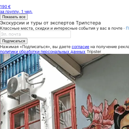
190 €
за группу, 1 чел.
Показать все
Экскурсии и туры от экспертов Трипстера
Классные места, скидки и интересные события у вас в почте ·
П
Подписаться
Нажимая «Подписаться», вы даете
согласие
на получение рекла
политики обработки персональных данных
Tripster