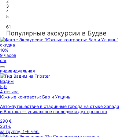
2
3
4
5
...
61
Популярные экскурсии в Будве
скидка
10%
9 часов
car
индивидуальная
Вадим
5,0
4 отзыва
Южные контрасты: Бар и Улцинь
Авто-путешествие в старинные города на стыке Запада
и Востока — уникальное наследие и дух прошлого
290 €
261 €
за группу, 1–6 чел.