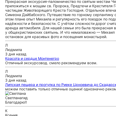
Прекрасная экскурсия-паломничество по святым местам Че
приложиться к мощам св. Пророка, Предтечи и Крестителя Г
частицам Животворящего Креста Господня. Отдельное впеча
Симеона Дайбабского. Путешествие по горному серпантину 
этом плане опыт Михаила и регулярность его поездок по по
надёжности и безопасности. С учётом сложности дорог счит
аренда автомобиля. Для нашей семьи это была прекрасная 
у общехристианских святынь. И что немаловажно — Михаил 
остановок для красивых фото и посещения монастырей.
Л
Людмила
3 дня назад
Красота и сердце Монтенегро
Отличный экскурсовод. смело рекомендуем всем.
Л
Людмила
3 дня назад
Липская пещера и прогулка по Риеке Црноевича до Скадарс
можем поставить только отличные оценки! однозначно реко
Светлана
гид
Благодарю!!
К
Ксения