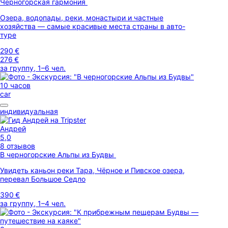
Черногорская гармония
Озера, водопады, реки, монастыри и частные
хозяйства — самые красивые места страны в авто-
туре
290 €
276 €
за группу, 1–6 чел.
10 часов
car
индивидуальная
Андрей
5,0
8 отзывов
В черногорские Альпы из Будвы
Увидеть каньон реки Тара, Чёрное и Пивское озера,
перевал Большое Седло
390 €
за группу, 1–4 чел.