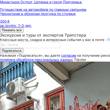
Монастыри Острог, Цетинье и город Подгорица
Путешествие на автомобиле по главным святыням
Черногории и обзорная прогулка по столице
300 €
за группу, 1–3 чел.
Показать все
Экскурсии и туры от экспертов Трипстера
Классные места, скидки и интересные события у вас в почте ·
П
Подписаться
Нажимая «Подписаться», вы даете
согласие
на получение рекла
политики обработки персональных данных
Tripster