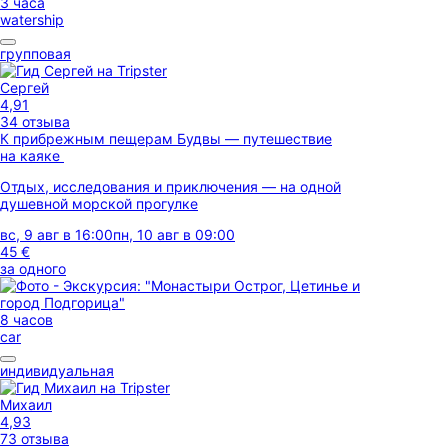
3 часа
watership
групповая
Сергей
4,91
34 отзыва
К прибрежным пещерам Будвы — путешествие
на каяке
Отдых, исследования и приключения — на одной
душевной морской прогулке
вс, 9 авг в 16:00
пн, 10 авг в 09:00
45 €
за одного
8 часов
car
индивидуальная
Михаил
4,93
73 отзыва