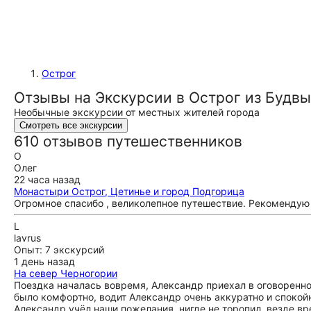
Острог
Отзывы на Экскурсии в Острог из Будвы
Необычные экскурсии от местных жителей города
Смотреть все экскурсии
610 отзывов путешественников
О
Олег
22 часа назад
Монастыри Острог, Цетинье и город Подгорица
Огромное спасибо , великолепное путешествие. Рекомендую 
L
lavrus
Опыт: 7 экскурсий
1 день назад
На север Черногории
Поездка началась вовремя, Александр приехал в оговоренно
было комфортно, водит Александр очень аккуратно и спокойн
Александр учёл наши пожелания, нигде не торопил, везде вр