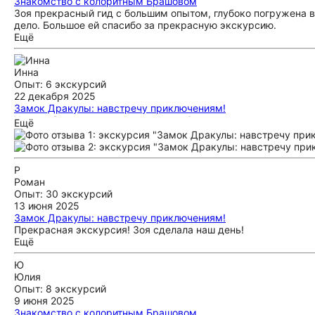
Знакомство с колоритным Брашовом
Зоя прекрасный гид с большим опытом, глубоко погружена в
дело. Большое ей спасибо за прекрасную экскурсию.
Ещё
Инна
Опыт: 6 экскурсий
22 декабря 2025
Замок Дракулы: навстречу приключениям!
Хочу поблагодарить экскурсовода Зою за две замечательн
Ещё
навстречу приключениям!», а также за отличную организаци
хорошо структурированы, интересны и поданы живо и с уваж
нас прямо на вокзале - это было очень любезно, заботливо 
насыщенной и увлекательной, а прогулка по Брашову - атмо
Р
спокойно, увлекательно и очень весело. Спасибо за прекрас
Роман
Опыт: 30 экскурсий
13 июня 2025
Замок Дракулы: навстречу приключениям!
Прекрасная экскурсия! Зоя сделала наш день!
Ещё
Ю
Юлия
Опыт: 8 экскурсий
9 июня 2025
Знакомство с колоритным Брашовом