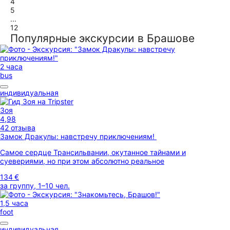
4
5
...
12
Популярные экскурсии в Брашове
2 часа
bus
индивидуальная
Зоя
4,98
42 отзыва
Замок Дракулы: навстречу приключениям!
Самое сердце Трансильвании, окутанное тайнами и
суевериями, но при этом абсолютно реальное
134 €
за группу, 1–10 чел.
1,5 часа
foot
индивидуальная