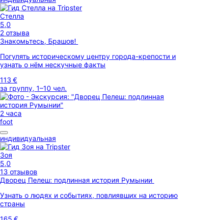
Стелла
5,0
2 отзыва
Знакомьтесь, Брашов!
Погулять историческому центру города-крепости и
узнать о нём нескучные факты
113 €
за группу, 1–10 чел.
2 часа
foot
индивидуальная
Зоя
5,0
13 отзывов
Дворец Пелеш: подлинная история Румынии
Узнать о людях и событиях, повлиявших на историю
страны
165 €