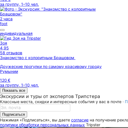
за группу, 1–10 чел.
2 часа
foot
индивидуальная
Зоя
4,95
58 отзывов
Знакомство с колоритным Брашовом
Дружеские прогулки по самому красивому городу
Румынии
120 €
за группу, 1–10 чел.
Показать все
Экскурсии и туры от экспертов Трипстера
Классные места, скидки и интересные события у вас в почте ·
П
Подписаться
Нажимая «Подписаться», вы даете
согласие
на получение рекла
политики обработки персональных данных
Tripster