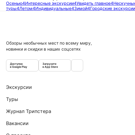
Осенью
4
Интересные экскурсии
4
Увидеть главное
4
Нескучны
туры
4
Летом
4
Индивидуальные
4
Зимой
4
Городские экскурси
Обзоры необычных мест по всему миру,
новинки и скидки в наших соцсетях
Доступно
Загрузите
в Google Play
в App Store
Экскурсии
Туры
Журнал Трипстера
Вакансии