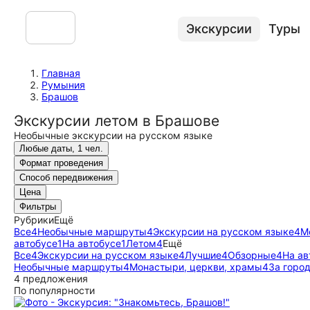
Экскурсии
Туры
Главная
Румыния
Брашов
Экскурсии летом в Брашове
Необычные экскурсии на русском языке
Любые даты, 1 чел.
Формат проведения
Способ передвижения
Цена
Фильтры
Рубрики
Ещё
Все
4
Необычные маршруты
4
Экскурсии на русском языке
4
М
автобусе
1
На автобусе
1
Летом
4
Ещё
Все
4
Экскурсии на русском языке
4
Лучшие
4
Обзорные
4
На ав
Необычные маршруты
4
Монастыри, церкви, храмы
4
За горо
4 предложения
По популярности