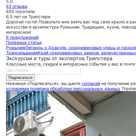
5,0
советами. В общем, гида рекомендую, а вот именно замок
63 отзыва
Дракулы не уверен.
605 посетили
ещё
6,5 лет на Трипстере
Дорогие гости! Позвольте мне взять вас под свое крыло и ра
искусстве и архитектуре Румынии. Традициях, кухне, повсе
интересное!
6 предложений
Полезные статьи
Румыния
Легенды о Дракуле, средневековые улицы и горно
Трансильвания
Край средневековых замков, величественных
Экскурсии и туры от экспертов Трипстера
Классные места, скидки и интересные события у вас в почте
Подписаться
Нажимая «Подписаться», вы даете
согласие
на получение ре
условиями политики обработки персональных данных
Tripste