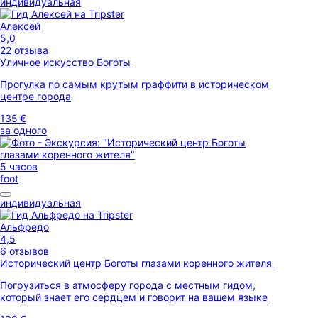
индивидуальная
Алексей
5,0
22 отзыва
Уличное искусство Боготы
Прогулка по самым крутым граффити в историческом
центре города
135 €
за одного
5 часов
foot
индивидуальная
Альфредо
4,5
6 отзывов
Исторический центр Боготы глазами коренного жителя
Погрузиться в атмосферу города с местным гидом,
который знает его сердцем и говорит на вашем языке