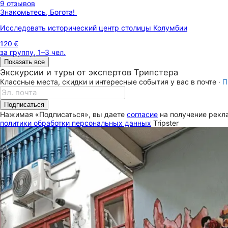
9 отзывов
Знакомьтесь, Богота!
Исследовать исторический центр столицы Колумбии
120 €
за группу, 1–3 чел.
Показать все
Экскурсии и туры от экспертов Трипстера
Классные места, скидки и интересные события у вас в почте ·
П
Подписаться
Нажимая «Подписаться», вы даете
согласие
на получение рекла
политики обработки персональных данных
Tripster