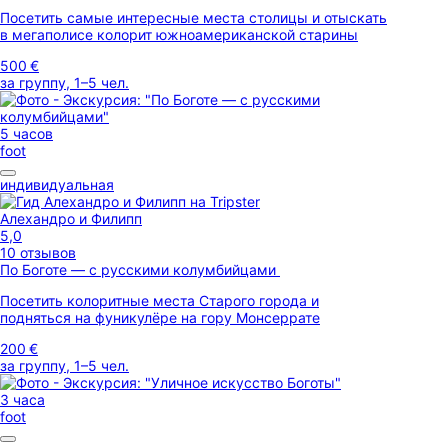
Посетить самые интересные места столицы и отыскать
в мегаполисе колорит южноамериканской старины
500 €
за группу, 1–5 чел.
5 часов
foot
индивидуальная
Алехандро и Филипп
5,0
10 отзывов
По Боготе — с русскими колумбийцами
Посетить колоритные места Старого города и
подняться на фуникулёре на гору Монсеррате
200 €
за группу, 1–5 чел.
3 часа
foot