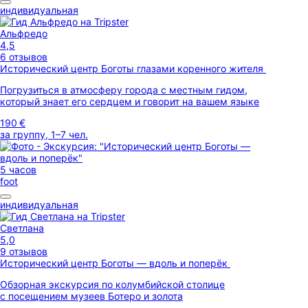
индивидуальная
Альфредо
4,5
6 отзывов
Исторический центр Боготы глазами коренного жителя
Погрузиться в атмосферу города с местным гидом,
который знает его сердцем и говорит на вашем языке
190 €
за группу, 1–7 чел.
5 часов
foot
индивидуальная
Светлана
5,0
9 отзывов
Исторический центр Боготы — вдоль и поперёк
Обзорная экскурсия по колумбийской столице
с посещением музеев Ботеро и золота