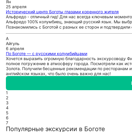
Ян
25 апреля
Исторический центр Боготы глазами коренного жителя
Альфредо - отличный гид! Для нас всегда ключевым моменто
Альфредо 100% колумбиец, знающий русский язык. Мы выбрал
Познакомились с Боготой с разных ее сторон и подтвердили
А
Айгуль
6 апреля
По Боготе — с русскими колумбийцами
Хочется выразить огромную благодарность экскурсоводу Фил
полное погружение в атмосферу города. Посмотрели как ист
Золота. Получили бесценные рекомендации по ресторанам и
английском языках, что было очень важно для нас!
1
2
3
4
5
6
7
Популярные экскурсии в Боготе