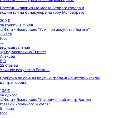
Посетить колоритные места Старого города и
подняться на фуникулёре на гору Монсеррате
200 €
за группу, 1–5 чел.
3 часа
foot
индивидуальная
Алексей
5,0
22 отзыва
Уличное искусство Боготы
Прогулка по самым крутым граффити в историческом
центре города
135 €
за одного
5 часов
foot