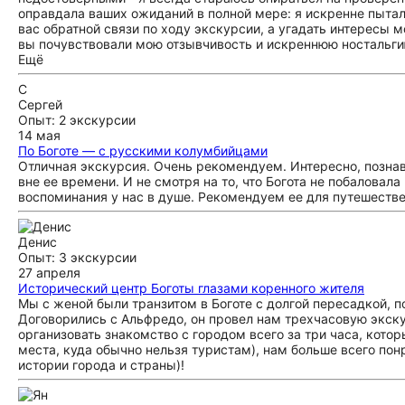
оправдала ваших ожиданий в полной мере: я искренне пыталс
вас обратной связи по ходу экскурсии, а угадать интересы м
вы почувствовали мою отзывчивость и искреннюю ностальгию
Ещё
С
Сергей
Опыт: 2 экскурсии
14 мая
По Боготе — с русскими колумбийцами
Отличная экскурсия. Очень рекомендуем. Интересно, познав
вне ее времени. И не смотря на то, что Богота не побаловал
воспоминания у нас в душе. Рекомендуем ее для путешестве
Денис
Опыт: 3 экскурсии
27 апреля
Исторический центр Боготы глазами коренного жителя
Мы с женой были транзитом в Боготе с долгой пересадкой, 
Договорились с Альфредо, он провел нам трехчасовую экску
организовать знакомство с городом всего за три часа, кото
места, куда обычно нельзя туристам), нам больше всего по
истории города и страны)!