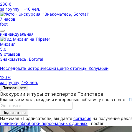
288 €
за группу, 1–10 чел.
7 часов
foot
индивидуальная
Михаил
5,0
9 отзывов
Знакомьтесь, Богота!
Исследовать исторический центр столицы Колумбии
120 €
за группу, 1–3 чел.
Показать все
Экскурсии и туры от экспертов Трипстера
Классные места, скидки и интересные события у вас в почте ·
П
Подписаться
Нажимая «Подписаться», вы даете
согласие
на получение рекла
политики обработки персональных данных
Tripster