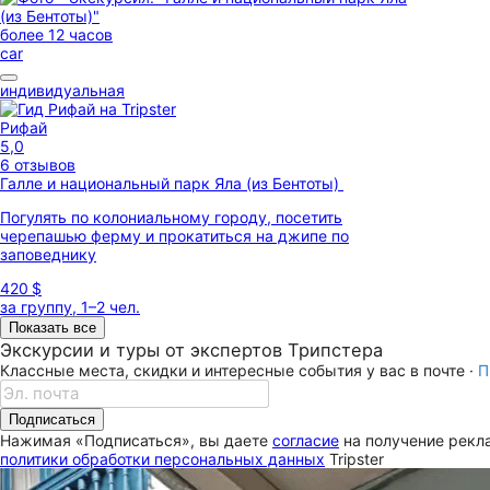
более 12 часов
car
индивидуальная
Рифай
5,0
6 отзывов
Галле и национальный парк Яла (из Бентоты)
Погулять по колониальному городу, посетить
черепашью ферму и прокатиться на джипе по
заповеднику
420 $
за группу, 1–2 чел.
Показать все
Экскурсии и туры от экспертов Трипстера
Классные места, скидки и интересные события у вас в почте ·
П
Подписаться
Нажимая «Подписаться», вы даете
согласие
на получение рекла
политики обработки персональных данных
Tripster