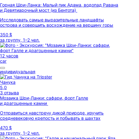
Горная Шри-Ланка: Малый пик Адама, водопад Равана
и Девятиарочный мост (из Бентота)
Исследовать самые выразительные ландшафты
острова и совершить восхождение на вершину горы
350 $
за группу, 1–2 чел.
12 часов
car
индивидуальная
Чанука
5,0
3 отзыва
Мозаика Шри-Ланки: сафари, форт Галле
и драгоценные камни
Отправиться навстречу дикой природе, изучить
средневековую крепость и побывать в шахтах
470 $
за группу, 1–2 чел.