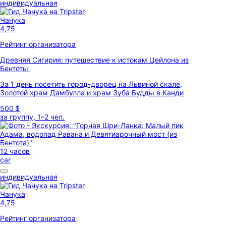
индивидуальная
Чанука
4,75
Рейтинг организатора
Древняя Сигирия: путешествие к истокам Цейлона из
Бентоты
За 1 день посетить город-дворец на Львиной скале,
Золотой храм Дамбулла и храм Зуба Будды в Канди
500 $
за группу, 1–2 чел.
12 часов
car
индивидуальная
Чанука
4,75
Рейтинг организатора