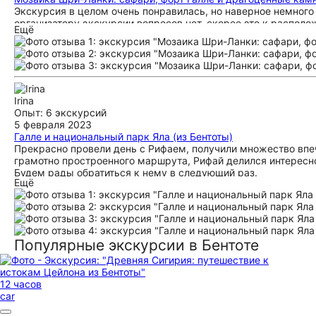
Экскурсия в целом очень понравилась, но наверное немног
организатору экскурсии вопросов нет, скорее это к распол
Ещё
Единственное хотелось бы подольше погулять по Галле, но т
Irina
Опыт: 6 экскурсий
5 февраля 2023
Галле и национальный парк Яла (из Бентоты)
Прекрасно провели день с Рифаем, получили множество впе
грамотно простроенного маршрута, Рифай делился интересн
Будем рады обратиться к нему в следующий раз.
Ещё
Популярные экскурсии в Бентоте
12 часов
car