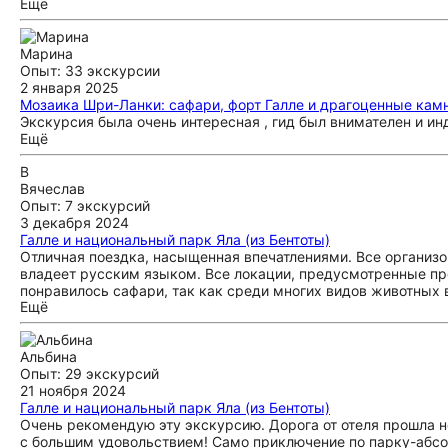
Ещё
Марина
Опыт: 33 экскурсии
2 января 2025
Мозаика Шри-Ланки: сафари, форт Галле и драгоценные кам
Экскурсия была очень интересная , гид был внимателен и и
Ещё
В
Вячеслав
Опыт: 7 экскурсий
3 декабря 2024
Галле и национальный парк Яла (из Бентоты)
Отличная поездка, насыщенная впечатлениями. Все организ
владеет русским языком. Все локации, предусмотренные пр
понравилось сафари, так как среди многих видов животных 
Ещё
Поездка по национальному парку была также на комфортном
числе, о местной кухне и блюдах, магазинах и т.д.
Альбина
Опыт: 29 экскурсий
21 ноября 2024
Галле и национальный парк Яла (из Бентоты)
Очень рекомендую эту экскурсию. Дорога от отеля прошла н
с большим удовольствием! Само приключение по парку-абсо