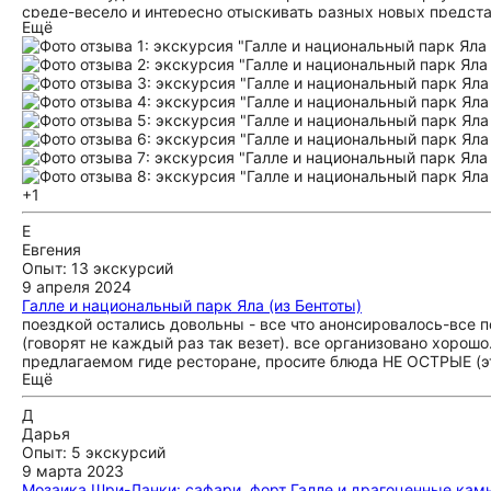
среде-весело и интересно отыскивать разных новых представ
Ещё
фильме! Спасибо большое Рифаю, потрясающий гид, скоррек
желания 😍), был великолепным собеседником, разказчиком
+1
Е
Евгения
Опыт: 13 экскурсий
9 апреля 2024
Галле и национальный парк Яла (из Бентоты)
поездкой остались довольны - все что анонсировалось-все п
(говорят не каждый раз так везет). все организовано хорош
предлагаемом гиде ресторане, просите блюда НЕ ОСТРЫЕ (эт
Ещё
максимально приятные о поездке), мы забыли сказать это оф
слишком остро для европейцев))). спасибо организаторам! в
Д
Дарья
Опыт: 5 экскурсий
9 марта 2023
Мозаика Шри-Ланки: сафари, форт Галле и драгоценные кам