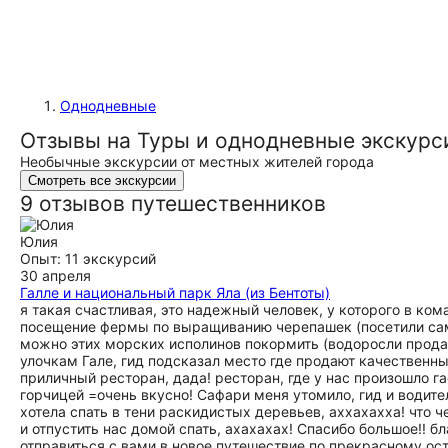
Однодневные
Отзывы на Туры и однодневные экскурс
Необычные экскурсии от местных жителей города
Смотреть все экскурсии
9 отзывов путешественников
Юлия
Опыт: 11 экскурсий
30 апреля
Галле и национальный парк Яла (из Бентоты)
я такая счастливая, это надежный человек, у которого в к
посещение фермы по выращиванию черепашек (посетили самос
можно этих морских исполинов покормить (водоросли продаю
улочкам Гале, гид подсказал место где продают качественны
приличный ресторан, дада! ресторан, где у нас произошло 
горчицей =очень вкусно! Сафари меня утомило, гид и водител
хотела спать в тени раскидистых деревьев, аххахахха! что 
и отпустить нас домой спать, ахахахах! Спасибо большое!! 
отправиться с вами в новое путешествие по прекрасному ос