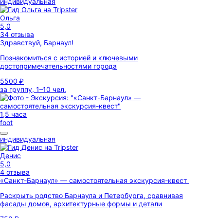
индивидуальная
Ольга
5,0
34 отзыва
Здравствуй, Барнаул!
Познакомиться с историей и ключевыми
достопримечательностями города
5500 ₽
за группу, 1–10 чел.
1,5 часа
foot
индивидуальная
Денис
5,0
4 отзыва
«Санкт-Барнаул» — самостоятельная экскурсия-квест
Раскрыть родство Барнаула и Петербурга, сравнивая
фасады домов, архитектурные формы и детали