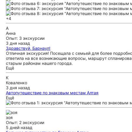
Организация на высшем уровне: логистика продумана до ме
балансе. Мы были на Алтае впервые, и этот тур стал для ме
возвращаюсь туда. Однозначно рекомендую «Твой Алтай» все
+4
вам снова!
А
Анна
Опыт: 3 экскурсии
3 дня назад
Здравствуй, Барнаул!
Отличная экскурсия! Посещала с семьей для более подробно
ответила на все возникающие вопросы, маршрут спланирован
старым районам нашего города.
Ещё
К
Коваленко
3 дня назад
Автопутешествие по знаковым местам Алтая
Замечательное путешествие! Кроме красот Алтайской респуб
Ещё
(страховки, договор, решение любых задач), очень безопасн
зоя
Опыт: 2 экскурсии
5 дней назад