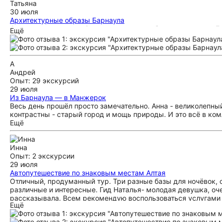
Татьяна
30 июля
Архитектурные образы Барнаула
Отличная экскурсия. Оксана очень подробно рассказала о Ба
Ещё
отличной и очень познавательный. Рекомендую.
А
Андрей
Опыт: 29 экскурсий
29 июля
Из Барнаула — в Манжерок
Весь день прошёл просто замечательно. Анна - великолепный 
контрастны - старый город и мощь природы. И это всё в комл
Ещё
Инна
Опыт: 2 экскурсии
29 июля
Автопутешествие по знаковым местам Алтая
Отличный, продуманный тур. Три разные базы для ночёвок, 
различные и интересные. Гид Наталья- молодая девушка, оче
рассказывала. Всем рекомендую воспользоваться услугами 
Ещё