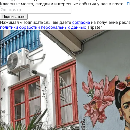
Классные места, скидки и интересные события у вас в почте ·
П
Подписаться
Нажимая «Подписаться», вы даете
согласие
на получение рекла
политики обработки персональных данных
Tripster