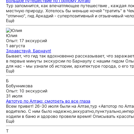
Большое путешествие по Горному Алтаю
Тур запомнится, как впечатляющее путешествие , каждая ло
местную природу. Хотелось бы меньше ночей "тратить" в Чем
"отлично", гид Аркадий - суперпозитивный и отзывчивый че
Ещё
организаторам данного тура.
Юлия
Опыт: 17 экскурсий
1 августа
Здравствуй, Барнаул!
Бывает, что гид так вдохновенно рассказывает, что заражае
в первые минуты экскурсии по Барнаулу с нашим гидом Ольг
для нас - мы узнали об истории, архитектуре города, о его
Ещё
улицами Барнаула, по дороге рассказывая почти о каждом д
легендах. Мы поднялись по лестнице в Нагорный парк, поп
Б
название города, и вышли на смотровую площадку, с которо
Бобунникова
массу советов о том, куда сходить и что посмотреть в Барн
Опыт: 10 экскурсий
Спасибо огромное! Мы полюбили чудесный, интеллигентный 
31 июля
Автотур по Алтаю: смотреть во все глаза
Всем привет! 26-30 июля были на Алтае,тур «Автотор по Алт
водителю. С ним было надежно,аккуратно,пунктуально,интер
ходили в баню и здорово провели время! Описывать красоты 
Ещё
Т