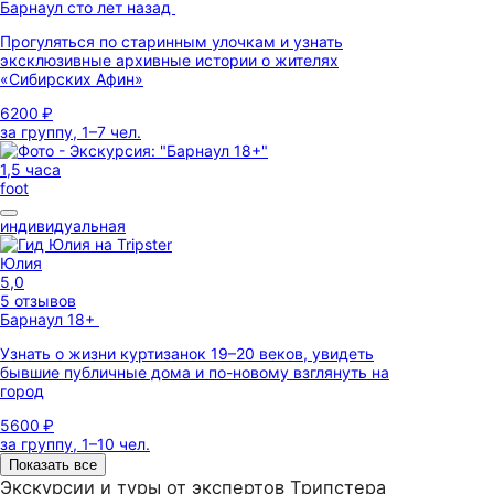
Барнаул сто лет назад
Прогуляться по старинным улочкам и узнать
эксклюзивные архивные истории о жителях
«Сибирских Афин»
6200 ₽
за группу, 1–7 чел.
1,5 часа
foot
индивидуальная
Юлия
5,0
5 отзывов
Барнаул 18+
Узнать о жизни куртизанок 19–20 веков, увидеть
бывшие публичные дома и по-новому взглянуть на
город
5600 ₽
за группу, 1–10 чел.
Показать все
Экскурсии и туры от экспертов Трипстера