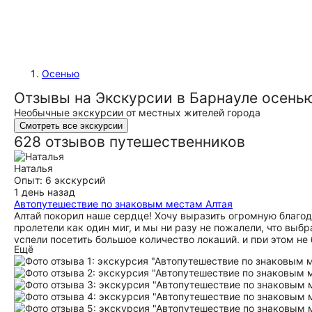
Осенью
Отзывы на Экскурсии в Барнауле осень
Необычные экскурсии от местных жителей города
Смотреть все экскурсии
628 отзывов путешественников
Наталья
Опыт: 6 экскурсий
1 день назад
Автопутешествие по знаковым местам Алтая
Алтай покорил наше сердце! Хочу выразить огромную благод
пролетели как один миг, и мы ни разу не пожалели, что вы
успели посетить большое количество локаций, и при этом н
Ещё
это 2 дня в Чулышманской долине. Спасибо, что включили это
как много бы потеряли). Отдельное человеческое спасибо н
рассказывает так увлекательно, что заслушиваешься, при эт
семейную атмосферу в группе. И, конечно, спасибо водителю
бесценно, чувствовалась настоящая забота о каждом пассаж
поддерживали друг друга. Тур по сложности средний: физиче