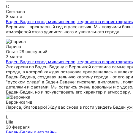
С
Светлана
8 марта
Баден-Баден: город миллионеров, гедонистов и аристократи
Вероника - прекрасный гид и рассказчик. Мы получили боль
атмосферой этого удивительного и уникального города.
Лариса
Опыт: 28 экскурсий
3 марта
Баден-Баден: город миллионеров, гедонистов и аристократи
Экскурсия по Баден-Бадену с Вероникой оставила самые при
городу, в которой каждая остановка превращалась в увлека
Баден-Бадена, создавая цельную картину города - от его ар
"русском следе" в Баден-Бадене: писатели, дипломаты, пол
деталями и фактами. Мы остались очень довольны и с удово
Баден-Баден, но и почувствовать его характер и атмосферу.
Вероника
гид
Лариса, благодарю! Жду вас снова в гости увидеть Баден уж
L
Lilia
20 февраля
Баден-Баден и его тайны