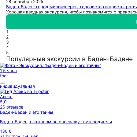
28 сентября 2025
Баден-Баден: город миллионеров, гедонистов и аристократи
Хорошая вводная экскурсия, чтобы познакомится с прекрас
1
2
3
4
5
Популярные экскурсии в Баден-Бадене
1,5 часа
foot
индивидуальная
Алекс
5,0
26 отзывов
Баден-Баден и его тайны
Баден-Баден, о котором не расскажут путеводители
130 €
за группу, 1–6 чел.