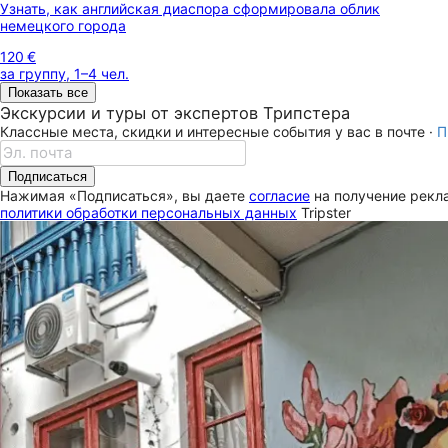
Узнать, как английская диаспора сформировала облик
немецкого города
120 €
за группу, 1–4 чел.
Показать все
Экскурсии и туры от экспертов Трипстера
Классные места, скидки и интересные события у вас в почте ·
П
Подписаться
Нажимая «Подписаться», вы даете
согласие
на получение рекла
политики обработки персональных данных
Tripster