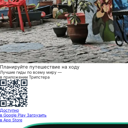
Планируйте путешествие на ходу
Лучшие гиды по всему миру —
в приложении Трипстера
Доступно
в Google Play
Загрузить
в App Store