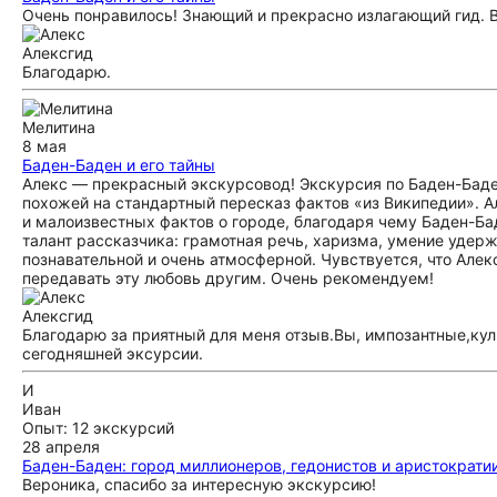
Очень понравилось! Знающий и прекрасно излагающий гид. 
Алекс
гид
Благодарю.
Мелитина
8 мая
Баден-Баден и его тайны
Алекс — прекрасный экскурсовод! Экскурсия по Баден-Баде
похожей на стандартный пересказ фактов «из Википедии». 
и малоизвестных фактов о городе, благодаря чему Баден-Ба
талант рассказчика: грамотная речь, харизма, умение удерж
познавательной и очень атмосферной. Чувствуется, что Алекс
передавать эту любовь другим. Очень рекомендуем!
Алекс
гид
Благодарю за приятный для меня отзыв.Вы, импозантные,ку
сегодняшней эксурсии.
И
Иван
Опыт: 12 экскурсий
28 апреля
Баден-Баден: город миллионеров, гедонистов и аристократи
Вероника, спасибо за интересную экскурсию!