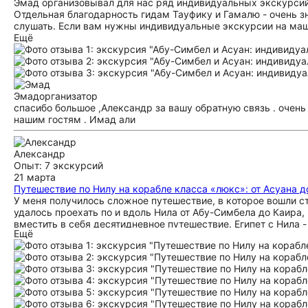
Эмад организовывал для нас ряд индивидуальных экскурсий 
Отдельная благодарность гидам Тауфику и Гамалю - очень 
слушать. Если вам нужны индивидуальные экскурсии на маш
Ещё
Эмад
организатор
спасибо большое ,Александр за вашу обратную связь . очень
нашим гостям . Имад али
Александр
Опыт: 7 экскурсий
21 марта
Путешествие по Нилу на корабле класса «люкс»: от Асуана 
У меня получилось сложное путешествие, в которое вошли с
удалось проехать по и вдоль Нила от Абу-Симбела до Каира
вместить в себя десятидневное путешествие. Египет с Нила 
Ещё
время рядом с людьми их разных стран, не забываема. Поня
координацию во время поездки. Всё получилось сделать на в
посетить больше объектов, быстро скорректировали программ
оказавшись первый раз в стране, получил полное сопровожд
помощь в корректировке маршрута. Сопровождение гида в те
маршрута, и с точки зрения содержания. Если бы знал окон
партнёр для любого путешествия в Египет.