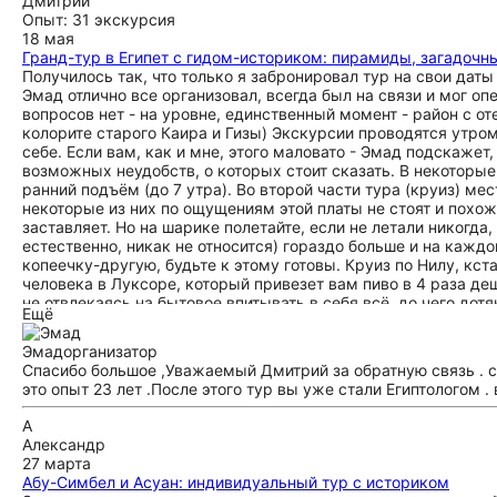
Дмитрий
Опыт: 31 экскурсия
18 мая
Гранд-тур в Египет с гидом-историком: пирамиды, загадочны
Получилось так, что только я забронировал тур на свои дат
Эмад отлично все организовал, всегда был на связи и мог о
вопросов нет - на уровне, единственный момент - район с о
колорите старого Каира и Гизы) Экскурсии проводятся утром
себе. Если вам, как и мне, этого маловато - Эмад подскажет
возможных неудобств, о которых стоит сказать. В некоторые
ранний подъём (до 7 утра). Во второй части тура (круиз) ме
некоторые из них по ощущениям этой платы не стоят и похож
заставляет. Но на шарике полетайте, если не летали никогда,
естественно, никак не относится) гораздо больше и на кажд
копеечку-другую, будьте к этому готовы. Круиз по Нилу, кст
человека в Луксоре, который привезет вам пиво в 4 раза деш
не отвлекаясь на бытовое впитывать в себя всё, до чего дотя
Ещё
Эмад
организатор
Спасибо большое ,Уважаемый Дмитрий за обратную связь . сп
это опыт 23 лет .После этого тур вы уже стали Египтологом
А
Александр
27 марта
Абу-Симбел и Асуан: индивидуальный тур с историком