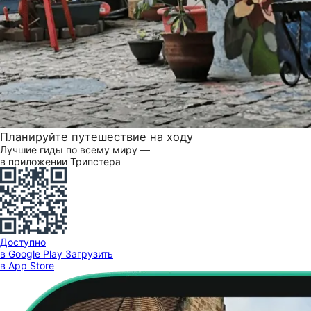
Планируйте путешествие на ходу
Лучшие гиды по всему миру —
в приложении Трипстера
Доступно
в Google Play
Загрузить
в App Store