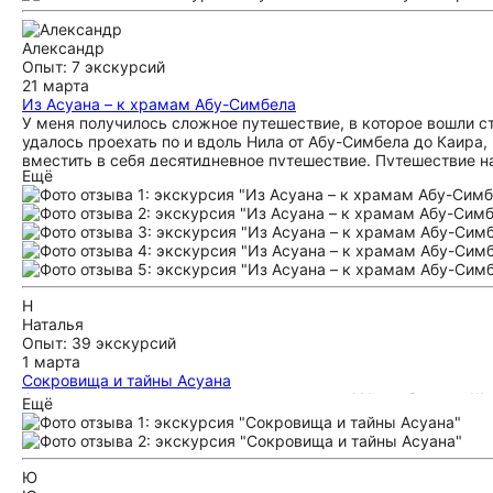
Александр
Опыт: 7 экскурсий
21 марта
Из Асуана – к храмам Абу-Симбела
У меня получилось сложное путешествие, в которое вошли с
удалось проехать по и вдоль Нила от Абу-Симбела до Каира
вместить в себя десятидневное путешествие. Путешествие на
Ещё
аэропорту до размещения в отеле. Все вопросы решены опер
Учтены все запросы.
Н
Наталья
Опыт: 39 экскурсий
1 марта
Сокровища и тайны Асуана
С удовольствием рекомендуем экскурсию! У нас был гид Ше
Ещё
нас с учетом отправления круиза. Логистика выстроена хоро
Ю