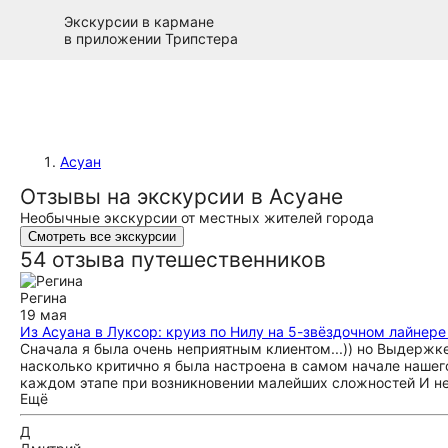
Экскурсии в кармане
в приложении Трипстера
Асуан
Отзывы на экскурсии в Асуане
Необычные экскурсии от местных жителей города
Смотреть все экскурсии
54 отзыва путешественников
Регина
19 мая
Из Асуана в Луксор: круиз по Нилу на 5-звёздочном лайнере
Сначала я была очень неприятным клиентом...)) но Выдерж
насколько критично я была настроена в самом начале нашего
каждом этапе при возникновении малейших сложностей И неп
Ещё
моментально разруливалось организатором. Путешествие бы
хорошие или замечательные. Очень довольна что поехала. 
Д
меня больше чем было обещано. Премного благодарна!!