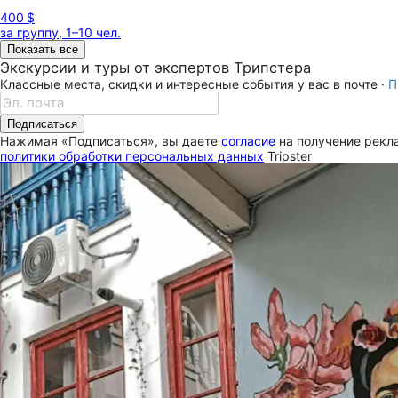
400 $
за группу, 1–10 чел.
Показать все
Экскурсии и туры от экспертов Трипстера
Классные места, скидки и интересные события у вас в почте ·
П
Подписаться
Нажимая «Подписаться», вы даете
согласие
на получение рекла
политики обработки персональных данных
Tripster