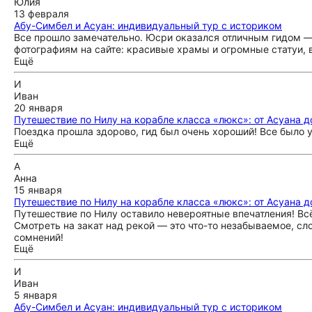
Юлия
13 февраля
Абу-Симбел и Асуан: индивидуальный тур с историком
Все прошло замечательно. Юсри оказался отличным гидом — 
фотографиям на сайте: красивые храмы и огромные статуи, в
Ещё
И
Иван
20 января
Путешествие по Нилу на корабле класса «люкс»: от Асуана 
Поездка прошла здорово, гид был очень хороший! Все было у
Ещё
А
Анна
15 января
Путешествие по Нилу на корабле класса «люкс»: от Асуана 
Путешествие по Нилу оставило невероятные впечатления! Вс
Смотреть на закат над рекой — это что-то незабываемое, сл
сомнений!
Ещё
И
Иван
5 января
Абу-Симбел и Асуан: индивидуальный тур с историком