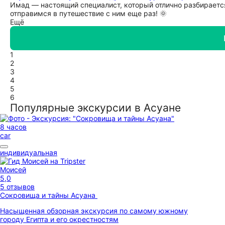
Имад — настоящий специалист, который отлично разбирается
отправимся в путешествие с ним еще раз! 🌞
Ещё
1
2
3
4
5
6
Популярные экскурсии в Асуане
8 часов
car
индивидуальная
Моисей
5,0
5 отзывов
Сокровища и тайны Асуана
Насыщенная обзорная экскурсия по самому южному
городу Египта и его окрестностям