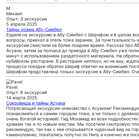
М
Михаил
Опыт: 3 экскурсии
5 апреля 2025
Тайны храма Абу-Симбел
Ездили на экскурсию в Абу-Симбел с Шерифом и в целом все
вопросы, приехал в отель тоже заранее. За пунктуальность 
экскурсии сместили на более позднее время. Рассказ про Аб
Асуане, затем за полчаса до приезда в Абу-Симбел уже по
минут с использованием раздаточного материала. На обратн
нубийском ресторане. В ресторане неплохо, но не вау, ждать
процессе поездки обратно Шериф ответил на возникшие после
Шерифом представлена только экскурсия в Абу-Симбел. Очен
Pavel
Опыт: 8 экскурсий
14 марта 2025
Сокровища и тайны Асуана
Потрясающая экскурсия-знакомство с Асуаном! Рекомендую в
познакомиться и самим городом тоже, а не только с древнос
очень богатой историей). Гид Мохамед во всех подробностях
храмам так и по новым местам. Мы посетили смотровую пл
рекомендую, так как с нее открывается чудесный вид на го
каменоломню, покатались попутно по Нилу и конечно же пос