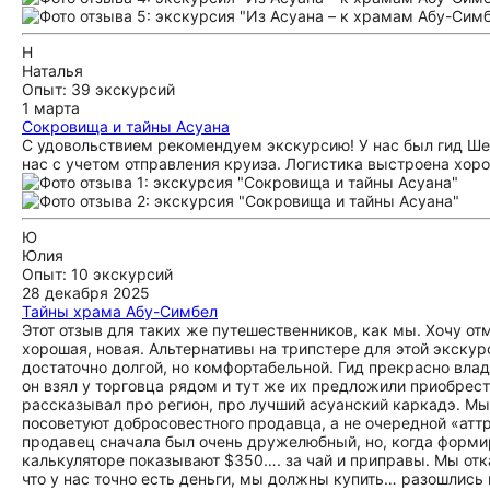
Н
Наталья
Опыт: 39 экскурсий
1 марта
Сокровища и тайны Асуана
С удовольствием рекомендуем экскурсию! У нас был гид Ше
нас с учетом отправления круиза. Логистика выстроена хоро
Ю
Юлия
Опыт: 10 экскурсий
28 декабря 2025
Тайны храма Абу-Симбел
Этот отзыв для таких же путешественников, как мы. Хочу от
хорошая, новая. Альтернативы на трипстере для этой экскур
достаточно долгой, но комфортабельной. Гид прекрасно вла
он взял у торговца рядом и тут же их предложили приобрест
рассказывал про регион, про лучший асуанский каркадэ. Мы 
посоветуют добросовестного продавца, а не очередной «аттр
продавец сначала был очень дружелюбный, но, когда формиро
калькуляторе показывают $350…. за чай и приправы. Мы отк
что у нас точно есть деньги, мы должны купить… разошлись на