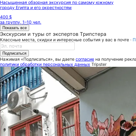
Насыщенная обзорная экскурсия по самому южному
городу Египта и его окрестностям
400 $
за группу, 1–10 чел.
Показать все
Экскурсии и туры от экспертов Трипстера
Классные места, скидки и интересные события у вас в почте ·
П
Подписаться
Нажимая «Подписаться», вы даете
согласие
на получение рекла
политики обработки персональных данных
Tripster