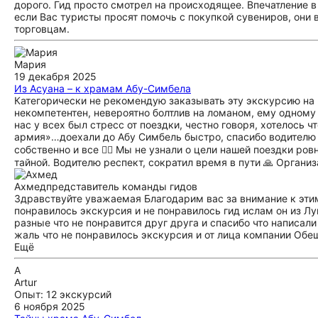
дорого. Гид просто смотрел на происходящее. Впечатление в
если Вас туристы просят помочь с покупкой сувениров, они 
торговцам.
Мария
19 декабря 2025
Из Асуана – к храмам Абу-Симбела
Категорически не рекомендую заказывать эту экскурсию на 
некомпетентен, невероятно болтлив на ломаном, ему одному п
нас у всех был стресс от поездки, честно говоря, хотелось ч
армия»…доехали до Абу Симбель быстро, спасибо водителю 🙏 
собственно и все 🤷‍♀️ Мы не узнали о цели нашей поездки р
тайной. Водителю респект, сократил время в пути 🙏 Органи
Ахмед
представитель команды гидов
Здравствуйте уважаемая Благодарим вас за внимание к этим
понравилось экскурсия и не понравилось гид ислам он из Лу
разные что не понравится друг друга и спасибо что написал
жаль что не понравилось экскурсия и от лица компании Обе
Ещё
A
Artur
Опыт: 12 экскурсий
6 ноября 2025