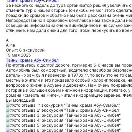
Тайны храма Абу-Симбел
За несколько недель до тура организатор решил увеличить 
отменить тур с нашей стороны(он якобы не мог этого сделат
поездки до храмов и обратно нам была рассказана очень ми
Непосредственно в храмовом комплексе нам также дали небо
освещение информации очень википедийное и не сильно заи
отличные, нам дали снеки для того чтобы перекусить во врем
A
Alina
Опыт: 8 экскурсий
19 мая 2025
Тайны храма Абу-Симбел
Приготовьтесь к долгой дороге, примерно 5-6 часов вы прове
Автомобиль был комфортный, водителю спасибо за безопасно
деталь - храм был перенесен в 1970х гг, то есть это не то 
местные жители и это придавало особый колорит поездке, н
вопросов о жизни в Асуане и деревнях. Нам очень понравило
историка и большой объем книжной информации, полагаю, у 
романа «смерть на Ниле», читали информацию заранее. Жела
Вы молодцы!!!