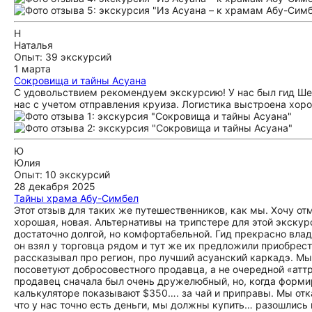
Н
Наталья
Опыт: 39 экскурсий
1 марта
Сокровища и тайны Асуана
С удовольствием рекомендуем экскурсию! У нас был гид Ше
нас с учетом отправления круиза. Логистика выстроена хоро
Ю
Юлия
Опыт: 10 экскурсий
28 декабря 2025
Тайны храма Абу-Симбел
Этот отзыв для таких же путешественников, как мы. Хочу от
хорошая, новая. Альтернативы на трипстере для этой экскур
достаточно долгой, но комфортабельной. Гид прекрасно вла
он взял у торговца рядом и тут же их предложили приобрест
рассказывал про регион, про лучший асуанский каркадэ. Мы 
посоветуют добросовестного продавца, а не очередной «аттр
продавец сначала был очень дружелюбный, но, когда формиро
калькуляторе показывают $350…. за чай и приправы. Мы отк
что у нас точно есть деньги, мы должны купить… разошлись на