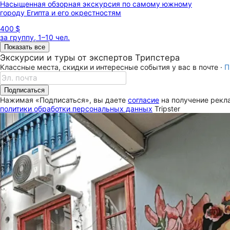
Насыщенная обзорная экскурсия по самому южному
городу Египта и его окрестностям
400 $
за группу, 1–10 чел.
Показать все
Экскурсии и туры от экспертов Трипстера
Классные места, скидки и интересные события у вас в почте ·
П
Подписаться
Нажимая «Подписаться», вы даете
согласие
на получение рекла
политики обработки персональных данных
Tripster