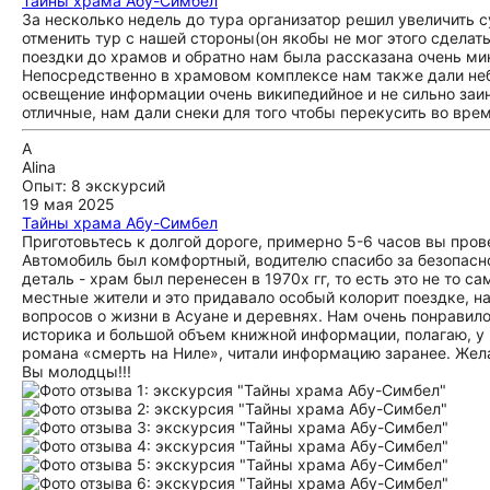
Тайны храма Абу-Симбел
За несколько недель до тура организатор решил увеличить 
отменить тур с нашей стороны(он якобы не мог этого сделат
поездки до храмов и обратно нам была рассказана очень ми
Непосредственно в храмовом комплексе нам также дали небо
освещение информации очень википедийное и не сильно заи
отличные, нам дали снеки для того чтобы перекусить во врем
A
Alina
Опыт: 8 экскурсий
19 мая 2025
Тайны храма Абу-Симбел
Приготовьтесь к долгой дороге, примерно 5-6 часов вы прове
Автомобиль был комфортный, водителю спасибо за безопасно
деталь - храм был перенесен в 1970х гг, то есть это не то 
местные жители и это придавало особый колорит поездке, н
вопросов о жизни в Асуане и деревнях. Нам очень понравило
историка и большой объем книжной информации, полагаю, у 
романа «смерть на Ниле», читали информацию заранее. Жела
Вы молодцы!!!