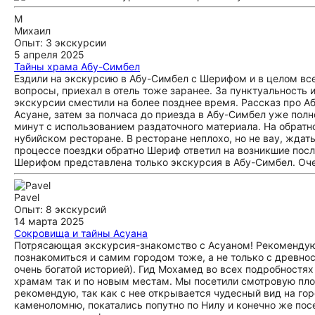
М
Михаил
Опыт: 3 экскурсии
5 апреля 2025
Тайны храма Абу-Симбел
Ездили на экскурсию в Абу-Симбел с Шерифом и в целом все
вопросы, приехал в отель тоже заранее. За пунктуальность 
экскурсии сместили на более позднее время. Рассказ про Аб
Асуане, затем за полчаса до приезда в Абу-Симбел уже по
минут с использованием раздаточного материала. На обратн
нубийском ресторане. В ресторане неплохо, но не вау, ждать
процессе поездки обратно Шериф ответил на возникшие после
Шерифом представлена только экскурсия в Абу-Симбел. Очен
Pavel
Опыт: 8 экскурсий
14 марта 2025
Сокровища и тайны Асуана
Потрясающая экскурсия-знакомство с Асуаном! Рекомендую в
познакомиться и самим городом тоже, а не только с древнос
очень богатой историей). Гид Мохамед во всех подробностях
храмам так и по новым местам. Мы посетили смотровую пл
рекомендую, так как с нее открывается чудесный вид на го
каменоломню, покатались попутно по Нилу и конечно же пос