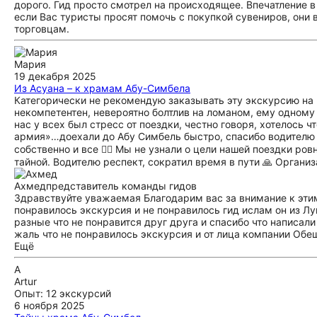
дорого. Гид просто смотрел на происходящее. Впечатление в
если Вас туристы просят помочь с покупкой сувениров, они 
торговцам.
Мария
19 декабря 2025
Из Асуана – к храмам Абу-Симбела
Категорически не рекомендую заказывать эту экскурсию на 
некомпетентен, невероятно болтлив на ломаном, ему одному п
нас у всех был стресс от поездки, честно говоря, хотелось ч
армия»…доехали до Абу Симбель быстро, спасибо водителю 🙏 
собственно и все 🤷‍♀️ Мы не узнали о цели нашей поездки р
тайной. Водителю респект, сократил время в пути 🙏 Органи
Ахмед
представитель команды гидов
Здравствуйте уважаемая Благодарим вас за внимание к этим
понравилось экскурсия и не понравилось гид ислам он из Лу
разные что не понравится друг друга и спасибо что написал
жаль что не понравилось экскурсия и от лица компании Обе
Ещё
A
Artur
Опыт: 12 экскурсий
6 ноября 2025