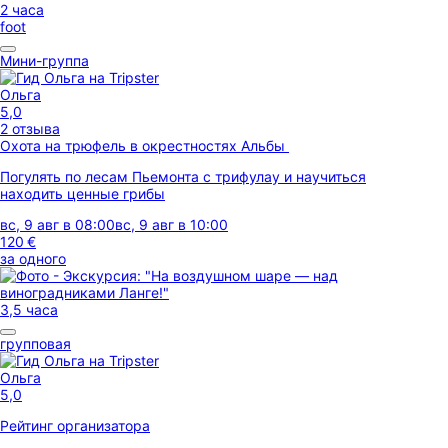
2 часа
foot
Мини-группа
Ольга
5,0
2 отзыва
Охота на трюфель в окрестностях Альбы
Погулять по лесам Пьемонта с трифулау и научиться
находить ценные грибы
вс, 9 авг в 08:00
вс, 9 авг в 10:00
120 €
за одного
3,5 часа
групповая
Ольга
5,0
Рейтинг организатора