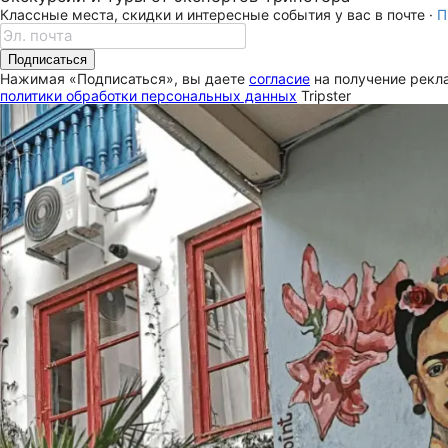
Классные места, скидки и интересные события у вас в почте ·
П
Подписаться
Нажимая «Подписаться», вы даете
согласие
на получение рекла
политики обработки персональных данных
Tripster