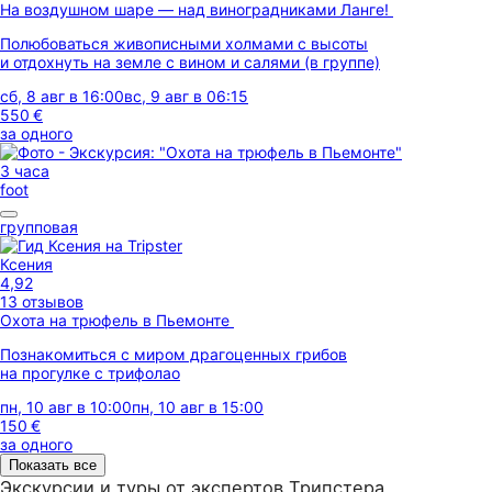
На воздушном шаре — над виноградниками Ланге!
Полюбоваться живописными холмами с высоты
и отдохнуть на земле с вином и салями (в группе)
сб, 8 авг в 16:00
вс, 9 авг в 06:15
550 €
за одного
3 часа
foot
групповая
Ксения
4,92
13 отзывов
Охота на трюфель в Пьемонте
Познакомиться с миром драгоценных грибов
на прогулке с трифолао
пн, 10 авг в 10:00
пн, 10 авг в 15:00
150 €
за одного
Показать все
Экскурсии и туры от экспертов Трипстера