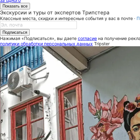
за одного
Показать все
Экскурсии и туры от экспертов Трипстера
Классные места, скидки и интересные события у вас в почте ·
П
Подписаться
Нажимая «Подписаться», вы даете
согласие
на получение рекла
политики обработки персональных данных
Tripster