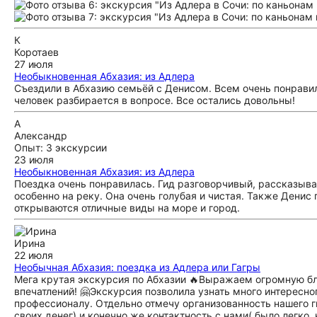
К
Коротаев
27 июля
Необыкновенная Абхазия: из Адлера
Съездили в Абхазию семьёй с Денисом. Всем очень понравил
человек разбирается в вопросе. Все остались довольны!
А
Александр
Опыт: 3 экскурсии
23 июля
Необыкновенная Абхазия: из Адлера
Поездка очень понравилась. Гид разговорчивый, рассказыва
особенно на реку. Она очень голубая и чистая. Также Денис
открываются отличные виды на море и город.
Ирина
22 июля
Необычная Абхазия: поездка из Адлера или Гагры
Мега крутая экскурсия по Абхазии 🔥Выражаем огромную бл
впечатлений! 🤗Экскурсия позволила узнать много интересно
профессионалу. Отдельно отмечу организованность нашего гид
своих денег) и конечно же контактность с нами( было легко,