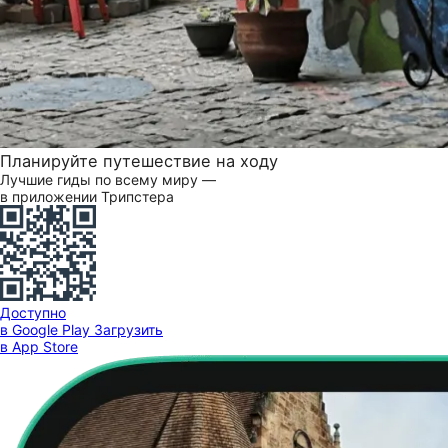
Планируйте путешествие на ходу
Лучшие гиды по всему миру —
в приложении Трипстера
Доступно
в Google Play
Загрузить
в App Store