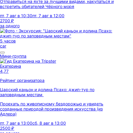
Отправиться на яхте за лучшими видами, накупаться и
встретить обитателей Чёрного моря
пт, 7 авг в 10:30
пт, 7 авг в 12:00
2700 ₽
за одного
5 часов
car
Мини-группа
Екатерина
4,77
Рейтинг организатора
Царский каньон и долина Псахо: джип-тур по
заповедным местам
Проехать по живописному бездорожью и увидеть
созданные природой произведения искусства (из
Адлера)
пт, 7 авг в 13:00
сб, 8 авг в 13:00
2500 ₽