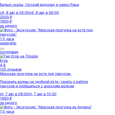
Белые скалы, Гегский водопад и озеро Рица
сб, 8 авг в 05:00
сб, 8 авг в 06:00
2000 ₽
1900 ₽
за одного
1,5 часа
watership
групповая
Егор
4,8
125 отзывов
Морская прогулка на яхте под парусом
Покорить волны на удобной яхте, узнать о работе
парусов и пообщаться с морским волком
пт, 7 авг в 09:00
пт, 7 авг в 10:30
1880 ₽
за одного
1,5 часа