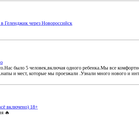
 в Геленджик через Новороссийск
го
со.Нас было 5 человек,включая одного ребенка.Мы все комфорт
Анапы и мест, которые мы проезжали .Узнали много нового и ин
всё включено) 18+
ия 🔥