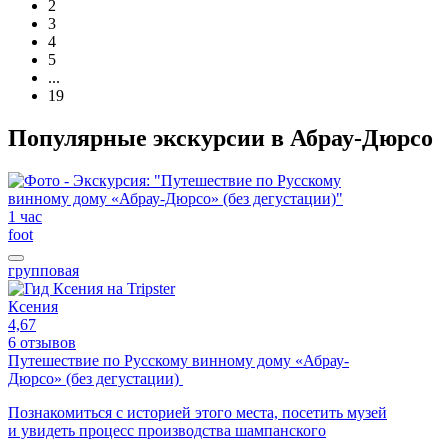
2
3
4
5
...
19
Популярные экскурсии в Абрау-Дюрсо
1 час
foot
групповая
Ксения
4,67
6 отзывов
Путешествие по Русскому винному дому «Абрау-
Дюрсо» (без дегустации)
Познакомиться с историей этого места, посетить музей
и увидеть процесс производства шампанского