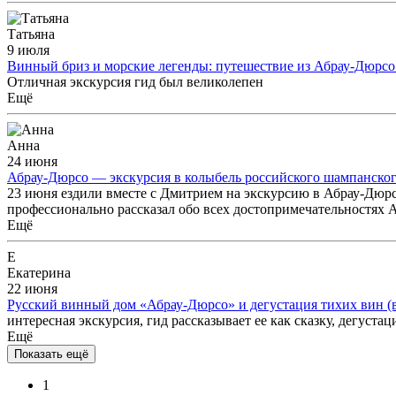
Татьяна
9 июля
Винный бриз и морские легенды: путешествие из Абрау-Дюрсо
Отличная экскурсия гид был великолепен
Ещё
Анна
24 июня
Абрау-Дюрсо — экскурсия в колыбель российского шампанско
23 июня ездили вместе с Дмитрием на экскурсию в Абрау-Дюр
профессионально рассказал обо всех достопримечательностях 
Ещё
Е
Екатерина
22 июня
Русский винный дом «Абрау-Дюрсо» и дегустация тихих вин (
интересная экскурсия, гид рассказывает ее как сказку, дегустац
Ещё
Показать ещё
1