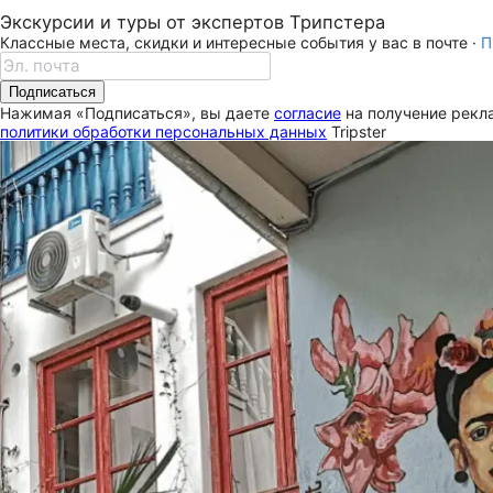
Экскурсии и туры от экспертов Трипстера
Классные места, скидки и интересные события у вас в почте ·
П
Подписаться
Нажимая «Подписаться», вы даете
согласие
на получение рекла
политики обработки персональных данных
Tripster