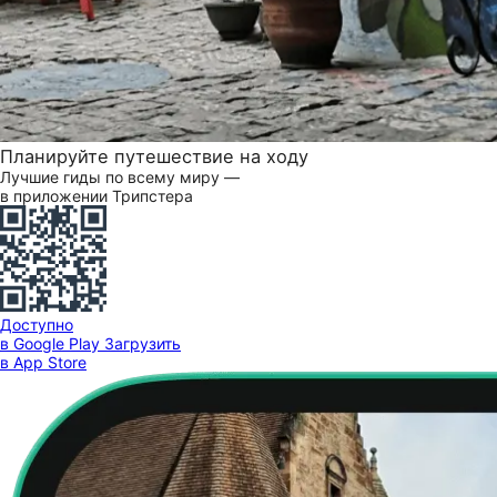
Планируйте путешествие на ходу
Лучшие гиды по всему миру —
в приложении Трипстера
Доступно
в Google Play
Загрузить
в App Store