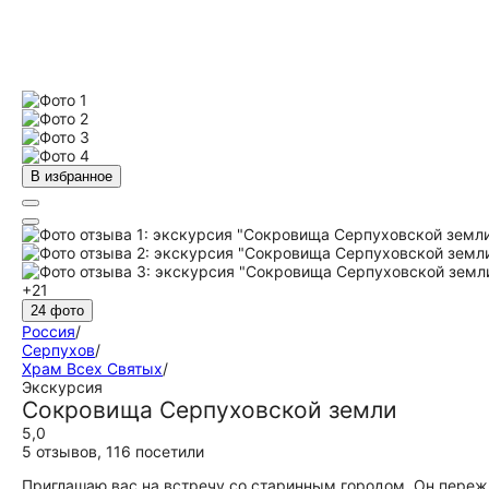
В избранное
+21
24 фото
Россия
/
Серпухов
/
Храм Всех Святых
/
Экскурсия
Сокровища Серпуховской земли
5,0
5 отзывов
,
116 посетили
Приглашаю вас на встречу со старинным городом. Он пережи