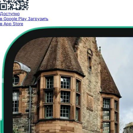
Доступно
в Google Play
Загрузить
в App Store