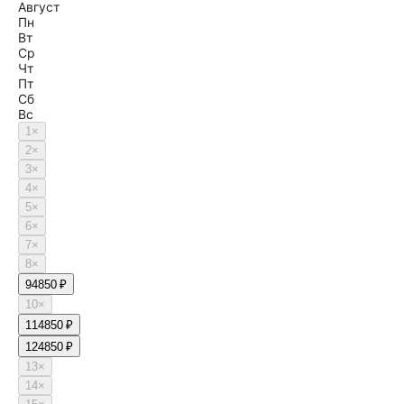
Август
Пн
Вт
Ср
Чт
Пт
Сб
Вс
1
×
2
×
3
×
4
×
5
×
6
×
7
×
8
×
9
4850 ₽
10
×
11
4850 ₽
12
4850 ₽
13
×
14
×