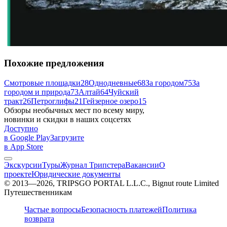
Похожие предложения
Смотровые площадки
28
Однодневные
68
За городом
75
За
городом и природа
73
Алтай
64
Чуйский
тракт
26
Петроглифы
21
Гейзерное озеро
15
Обзоры необычных мест по всему миру,
новинки и скидки в наших соцсетях
Доступно
в Google Play
Загрузите
в App Store
Экскурсии
Туры
Журнал Трипстера
Вакансии
О
проекте
Юридические документы
© 2013—2026, TRIPSGO PORTAL L.L.C., Bignut route Limited
Путешественникам
Частые вопросы
Безопасность платежей
Политика
возврата