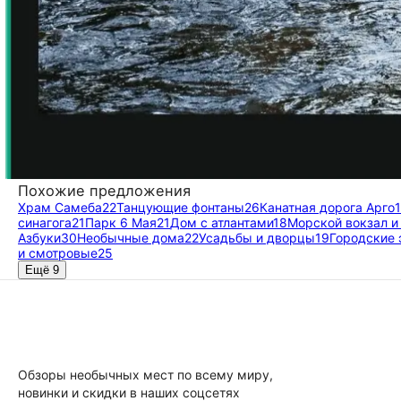
Похожие предложения
Храм Самеба
22
Танцующие фонтаны
26
Канатная дорога Арго
синагога
21
Парк 6 Мая
21
Дом с атлантами
18
Морской вокзал и
Азбуки
30
Необычные дома
22
Усадьбы и дворцы
19
Городские 
и смотровые
25
Ещё 9
Обзоры необычных мест по всему миру,
новинки и скидки в наших соцсетях