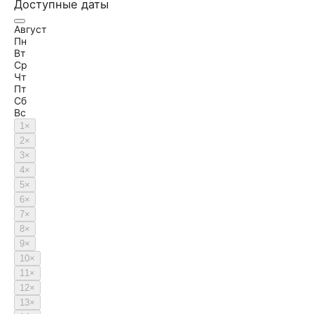
Доступные даты
Август
Пн
Вт
Ср
Чт
Пт
Сб
Вс
1
×
2
×
3
×
4
×
5
×
6
×
7
×
8
×
9
×
10
×
11
×
12
×
13
×