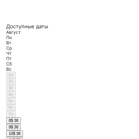
Доступные даты
Август
Пн
Вт
Ср
Чт
Пт
Сб
Вс
1
×
2
×
3
×
4
×
5
×
6
×
7
×
8
$ 38
9
$ 38
10
$ 38