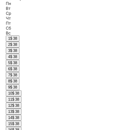
Пн
Вт
Ср
Чт
Пт
Сб
Вс
1
$ 38
2
$ 38
3
$ 38
4
$ 38
5
$ 38
6
$ 38
7
$ 38
8
$ 38
9
$ 38
10
$ 38
11
$ 38
12
$ 38
13
$ 38
14
$ 38
15
$ 38
16
$ 38