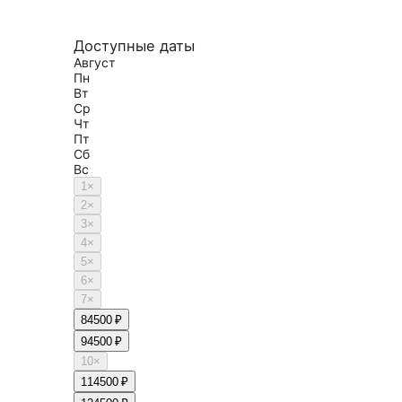
Доступные даты
Август
Пн
Вт
Ср
Чт
Пт
Сб
Вс
1
×
2
×
3
×
4
×
5
×
6
×
7
×
8
4500 ₽
9
4500 ₽
10
×
11
4500 ₽