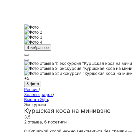
В избранное
+5
8 фото
Россия
/
Зеленоградск
/
Высота Эфа
/
Экскурсия
Куршская коса на минивэне
3,5
2 отзыва
,
6 посетили
С Куршской косой нужно знакомиться без спешки —