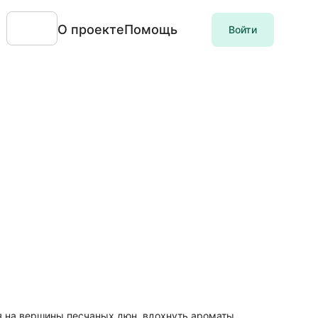
О проекте
Помощь
Войти
я на вершины песчаных дюн, вдохнуть ароматы