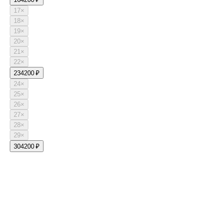
17
×
18
×
19
×
20
×
21
×
22
×
23
4200 ₽
24
×
25
×
26
×
27
×
28
×
29
×
30
4200 ₽