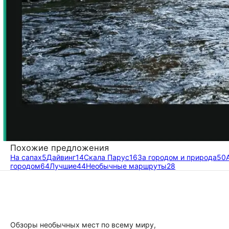
Похожие предложения
На сапах
5
Дайвинг
14
Скала Парус
16
За городом и природа
50
городом
64
Лучшие
44
Необычные маршруты
28
Обзоры необычных мест по всему миру,