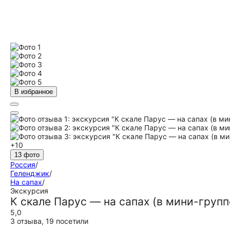
В избранное
+10
13 фото
Россия
/
Геленджик
/
На сапах
/
Экскурсия
К скале Парус — на сапах (в мини-групп
5,0
3 отзыва
,
19 посетили