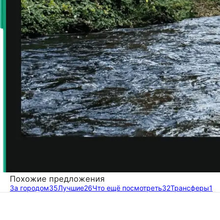
Похожие предложения
За городом
35
Лучшие
26
Что ещё посмотреть
32
Трансферы
1