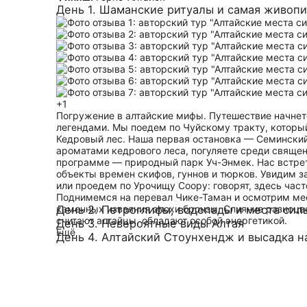
День 1. Шаманские ритуалы и самая живопи
+1
Погружение в алтайские мифы. Путешествие начнетс
легендами. Мы поедем по Чуйскому тракту, которы
Кедровый лес. Наша первая остановка — Семинский 
ароматами кедрового леса, погуляете среди священ
программе — природный парк Уч-Энмек. Нас встрет
объекты времен скифов, гуннов и тюрков. Увидим з
или проедем по Урочищу Соору: говорят, здесь час
Поднимемся на перевал Чике-Таман и осмотрим мес
каменных изваяния эпохи бронзы. Слияние разноцве
День 2. Петроглифы, водопады и места сил
считают алтайцы, обладают особой энергетикой.
День 3. Невероятные виды Алтая
Ещё
День 4. Алтайский Стоунхендж и высадка н