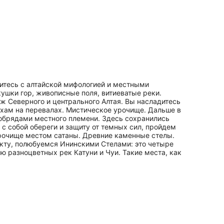
митесь с алтайской мифологией и местными
ушки гор, живописные поля, витиеватые реки.
ж Северного и центрального Алтая. Вы насладитесь
ухам на перевалах. Мистическое урочище. Дальше в
обрядами местного племени. Здесь сохранились
с собой обереги и защиту от темных сил, пройдем
 урочище местом сатаны. Древние каменные стелы.
кту, полюбуемся Ининскими Стелами: это четыре
ю разноцветных рек Катуни и Чуи. Такие места, как