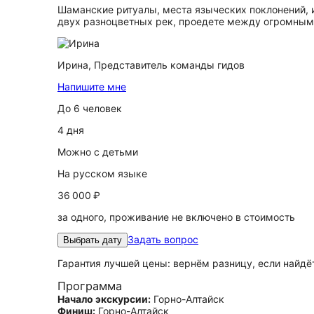
Шаманские ритуалы, места языческих поклонений, и
двух разноцветных рек, проедете между огромным
Ирина,
Представитель команды гидов
Напишите мне
До 6 человек
4 дня
Можно с детьми
На русском языке
36 000 ₽
за одного, проживание не включено в стоимость
Задать вопрос
Выбрать дату
Гарантия лучшей цены: вернём разницу, если найд
Программа
Начало экскурсии:
Горно-Алтайск
Финиш:
Горно-Алтайск