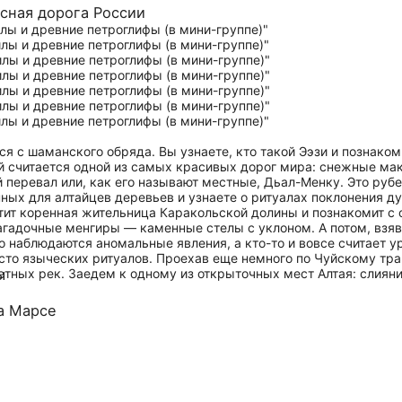
сная дорога России
я с шаманского обряда. Вы узнаете, кто такой Ээзи и познако
й считается одной из самых красивых дорог мира: снежные мак
перевал или, как его называют местные, Дьал-Менку. Это рубе
ных для алтайцев деревьев и узнаете о ритуалах поклонения д
ит коренная жительница Каракольской долины и познакомит с 
агадочные менгиры — каменные стелы с уклоном. А потом, взяв 
то наблюдаются аномальные явления, а кто-то и вовсе считает
то языческих ритуалов. Проехав еще немного по Чуйскому тра
тных рек. Заедем к одному из открыточных мест Алтая: слияни
ы
а Марсе