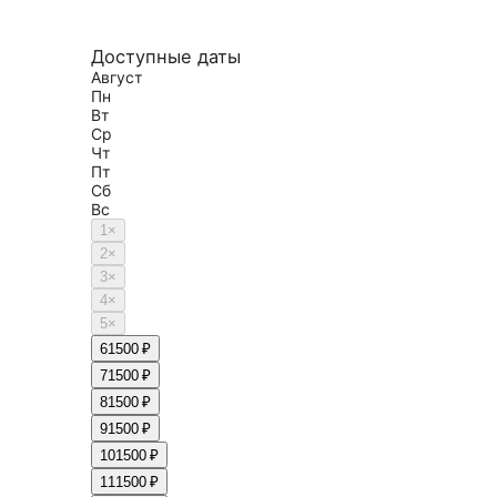
Доступные даты
Август
Пн
Вт
Ср
Чт
Пт
Сб
Вс
1
×
2
×
3
×
4
×
5
×
6
1500 ₽
7
1500 ₽
8
1500 ₽
9
1500 ₽
10
1500 ₽
11
1500 ₽