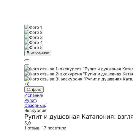
В избранное
+8
11 фото
Испания
/
Рупит
/
Обзорные
/
Экскурсия
Рупит и душевная Каталония: взгл
5,0
1 отзыв
,
17 посетили