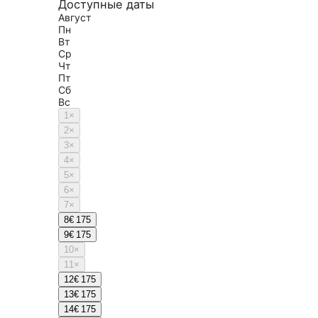
Доступные даты
Август
Пн
Вт
Ср
Чт
Пт
Сб
Вс
1
×
2
×
3
×
4
×
5
×
6
×
7
×
8
€ 175
9
€ 175
10
×
11
×
12
€ 175
13
€ 175
14
€ 175