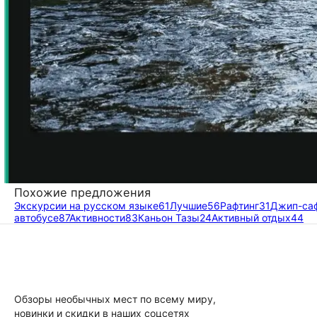
Похожие предложения
Экскурсии на русском языке
61
Лучшие
56
Рафтинг
31
Джип-са
автобусе
87
Активности
83
Каньон Тазы
24
Активный отдых
44
Обзоры необычных мест по всему миру,
новинки и скидки в наших соцсетях