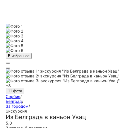
В избранное
+8
11 фото
Сербия
/
Белград
/
За городом
/
Экскурсия
Из Белграда в каньон Увац
5,0
2 отзыва
,
5 посетили