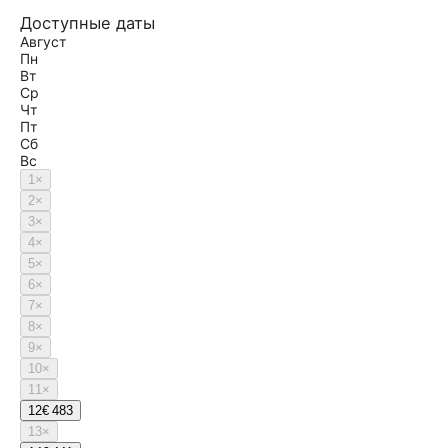
Доступные даты
Август
Пн
Вт
Ср
Чт
Пт
Сб
Вс
1
×
2
×
3
×
4
×
5
×
6
×
7
×
8
×
9
×
10
×
11
×
12
€ 483
13
×