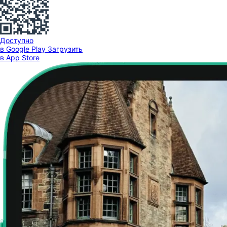
Доступно
в Google Play
Загрузить
в App Store