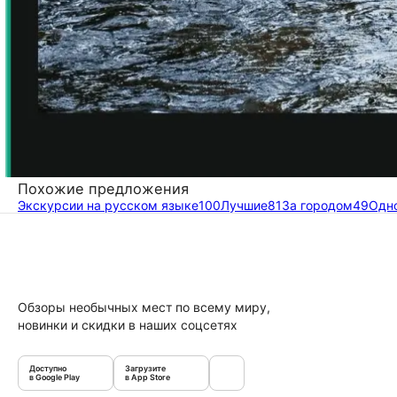
Похожие предложения
Экскурсии на русском языке
100
Лучшие
81
За городом
49
Одн
Обзоры необычных мест по всему миру,
новинки и скидки в наших соцсетях
Доступно
Загрузите
в Google Play
в App Store