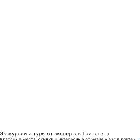
Экскурсии и туры от экспертов Трипстера
Классные места, скидки и интересные события у вас в почте ·
П