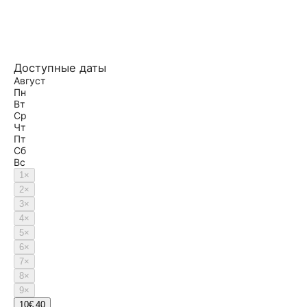
Доступные даты
Август
Пн
Вт
Ср
Чт
Пт
Сб
Вс
1
×
2
×
3
×
4
×
5
×
6
×
7
×
8
×
9
×
10
€ 40