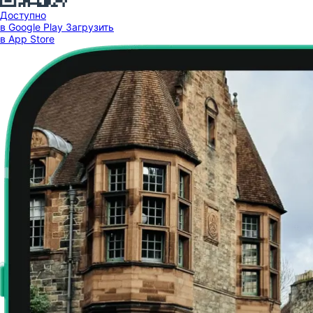
Доступно
в Google Play
Загрузить
в App Store