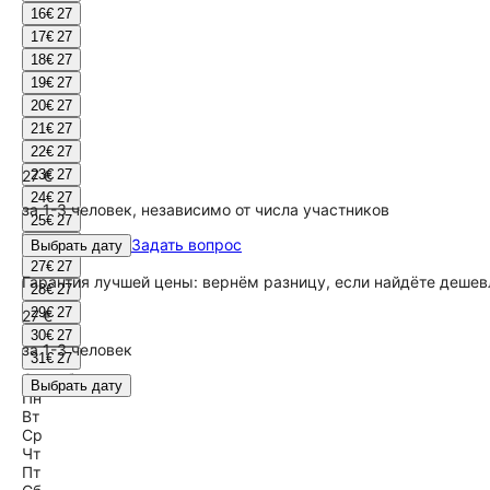
16
€ 27
17
€ 27
18
€ 27
19
€ 27
20
€ 27
21
€ 27
22
€ 27
27 €
23
€ 27
24
€ 27
за 1-3 человек, независимо от числа участников
25
€ 27
26
€ 27
Задать вопрос
Выбрать дату
27
€ 27
Гарантия лучшей цены: вернём разницу, если найдёте дешев
28
€ 27
29
€ 27
27 €
30
€ 27
за 1-3 человек
31
€ 27
Сентябрь
Выбрать дату
Пн
Вт
Ср
Чт
Пт