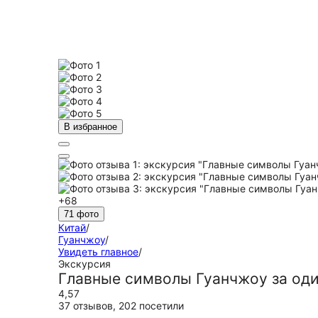
В избранное
+68
71 фото
Китай
/
Гуанчжоу
/
Увидеть главное
/
Экскурсия
Главные символы Гуанчжоу за оди
4,57
37 отзывов
,
202 посетили