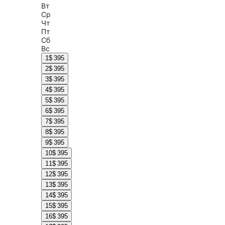
Вт
Ср
Чт
Пт
Сб
Вс
1
$ 395
2
$ 395
3
$ 395
4
$ 395
5
$ 395
6
$ 395
7
$ 395
8
$ 395
9
$ 395
10
$ 395
11
$ 395
12
$ 395
13
$ 395
14
$ 395
15
$ 395
16
$ 395