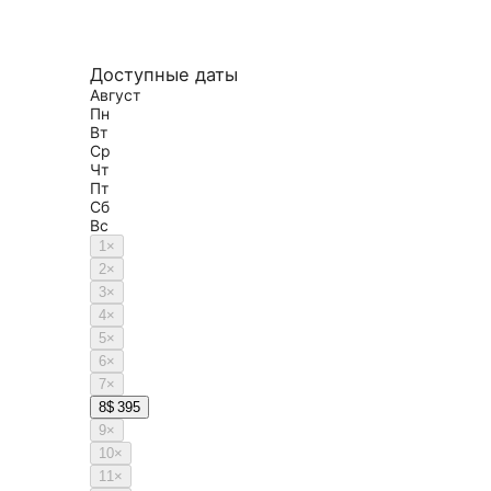
Доступные даты
Август
Пн
Вт
Ср
Чт
Пт
Сб
Вс
1
×
2
×
3
×
4
×
5
×
6
×
7
×
8
$ 395
9
×
10
×
11
×