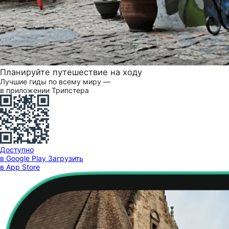
Планируйте путешествие на ходу
Лучшие гиды по всему миру —
в приложении Трипстера
Доступно
в Google Play
Загрузить
в App Store