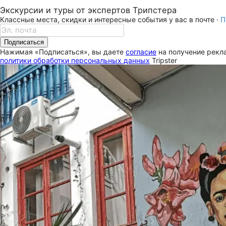
Экскурсии и туры от экспертов Трипстера
Классные места, скидки и интересные события у вас в почте ·
П
Подписаться
Нажимая «Подписаться», вы даете
согласие
на получение рекла
политики обработки персональных данных
Tripster