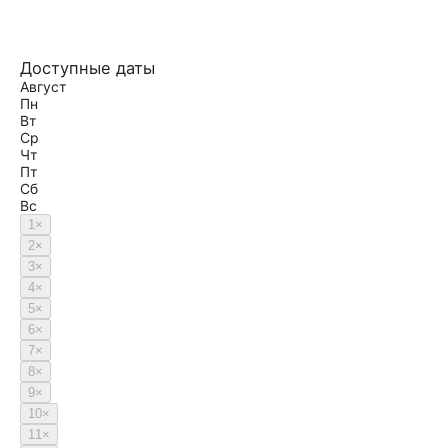
Доступные даты
Август
Пн
Вт
Ср
Чт
Пт
Сб
Вс
1
×
2
×
3
×
4
×
5
×
6
×
7
×
8
×
9
×
10
×
11
×