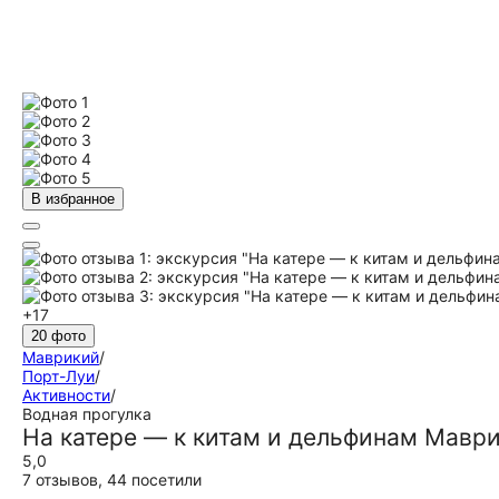
В избранное
+17
20 фото
Маврикий
/
Порт-Луи
/
Активности
/
Водная прогулка
На катере — к китам и дельфинам Мавр
5,0
7 отзывов
,
44 посетили